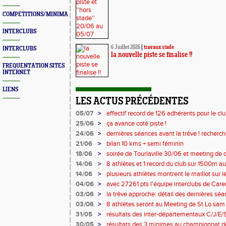
COMPETITIONS/MINIMAS/MEETINGS/ENGAGES
INTERCLUBS
6 Juillet 2026
|
travaux stade
INTERCLUBS
la nouvelle piste se finalise !!
FREQUENTATION SITES
INTERNET
LIENS
LES ACTUS PRÉCÉDENTES
05/07
>
effectif record de 126 adhérents pour le clu
25/06
>
ça avance coté piste !
24/06
>
dernières séances avant la trêve ! recherc
2026/2027 !
21/06
>
bilan 10 kms + semi féminin
18/06
>
soirée de Tourlaville 30/06 et meeting de 
inscriptions
14/06
>
8 athlètes et 1 record du club sur 1500m au
14/06
>
plusieurs athlètes montrent le maillot sur le
04/06
>
avec 27261 pts l'équipe interclubs de Car
03/06
>
la trêve approche: détail des dernières sé
entraineurs pour saison 2026/2027 !
03/06
>
8 athlètes seront au Meeting de St Lo sam 1
31/05
>
résultats des inter-départementaux C/J/E/
30/05
>
résultats des 3 minimes au championnat 