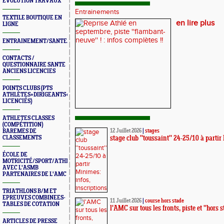
ÉVOLUTION TRAVAUX
Entrainements
TEXTILE BOUTIQUE EN
en lire plus
LIGNE
ENTRAINEMENT/SANTE/JURYS/FORMATIONS
CONTACTS /
QUESTIONNAIRE SANTE
ANCIENS LICENCIES
POINTS CLUBS (PTS
ATHLÈTES+DIRIGEANTS+BONUS
LICENCIÉS)
ATHLETES CLASSES
(COMPÉTITION)
BAREMES DE
12 Juillet 2026
|
stages
CLASSEMENTS
stage club ''toussaint'' 24-25/10 à partir
ÉCOLE DE
MOTRICITÉ/SPORT/ATHLÉ
AVEC L'ASMB
PARTENAIRES DE L'AMC
TRIATHLONS B/M ET
EPREUVES COMBINEES-
11 Juillet 2026
|
course hors stade
TABLES DE COTATION
l'AMC sur tous les fronts, piste et ''hors
ARTICLES DE PRESSE