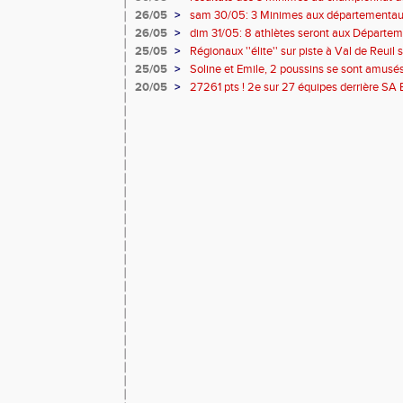
26/05
>
sam 30/05: 3 Minimes aux départementaux s
modifiées !!
26/05
>
dim 31/05: 8 athlètes seront aux Départem
Caen !
25/05
>
Régionaux ''élite'' sur piste à Val de Reui
conditions de participation
25/05
>
Soline et Emile, 2 poussins se sont amusés
20/05
>
27261 pts ! 2e sur 27 équipes derrière SA
Régionale serait acquise !!