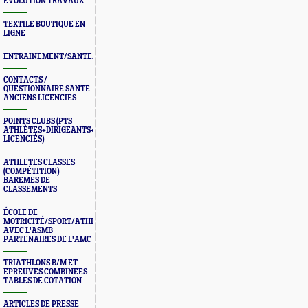
ÉVOLUTION TRAVAUX
TEXTILE BOUTIQUE EN
LIGNE
ENTRAINEMENT/SANTE/JURYS/FORMATIONS
CONTACTS /
QUESTIONNAIRE SANTE
ANCIENS LICENCIES
POINTS CLUBS (PTS
ATHLÈTES+DIRIGEANTS+BONUS
LICENCIÉS)
ATHLETES CLASSES
(COMPÉTITION)
BAREMES DE
CLASSEMENTS
ÉCOLE DE
MOTRICITÉ/SPORT/ATHLÉ
AVEC L'ASMB
PARTENAIRES DE L'AMC
TRIATHLONS B/M ET
EPREUVES COMBINEES-
TABLES DE COTATION
ARTICLES DE PRESSE