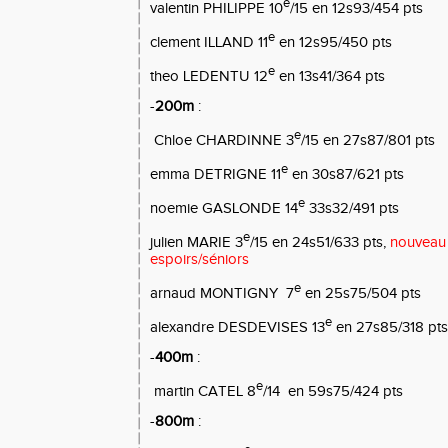
e
valentin PHILIPPE 10
/15 en 12s93/454 pts
e
clement ILLAND 11
en 12s95/450 pts
e
theo LEDENTU 12
en 13s41/364 pts
-
200m
:
e
Chloe CHARDINNE 3
/15 en 27s87/801 pts
e
emma DETRIGNE 11
en 30s87/621 pts
e
noemie GASLONDE 14
33s32/491 pts
e
julien MARIE 3
/15 en 24s51/633 pts,
nouveau 
espoirs/séniors
e
arnaud MONTIGNY
7
en 25s75/504 pts
e
alexandre DESDEVISES 13
en 27s85/318 pts
-
400m
:
e
martin CATEL 8
/14
en 59s75/424 pts
-
800m
: