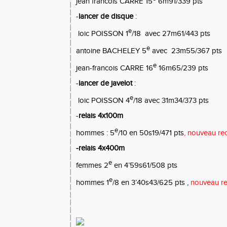
jean francois CARRE 15
6m91/339 pts
-
lancer de disque
:
e
loic POISSON 1
/18
avec 27m61/443 pts
e
antoine BACHELEY 5
avec
23m55/367 pts
e
jean-francois CARRE 16
16m65/239 pts
-
lancer de javelot
:
e
loic POISSON 4
/18 avec 31m34/373 pts
-
relais 4x100m
e
hommes : 5
/10 en 50s19/471 pts
, nouveau re
-relais 4x400m
e
femmes 2
en 4’59s61/508 pts
e
hommes 1
/8 en 3’40s43/625 pts ,
nouveau re