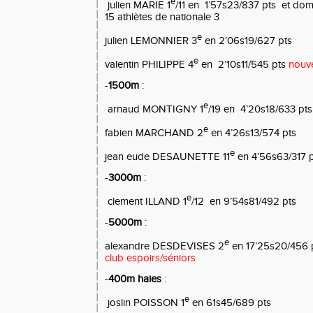
e
julien MARIE 1
/11 en
1’57s23/837 pts
et dom
15 athlètes de nationale 3
e
julien LEMONNIER 3
en 2’06s19/627 pts
e
valentin PHILIPPE 4
en
2’10s11/545 pts
nouve
-
1500m
:
e
arnaud MONTIGNY 1
/19 en
4’20s18/633 pts
e
fabien MARCHAND 2
en 4’26s13/574 pts
e
jean eude DESAUNETTE 11
en 4’56s63/317 p
-
3000m
:
e
clement ILLAND 1
/12
en 9’54s81/492 pts
-
5000m
:
e
alexandre DESDEVISES 2
en 17’25s20/456 
club espoirs/séniors
-
400m haies
:
e
joslin POISSON 1
en 61s45/689 pts