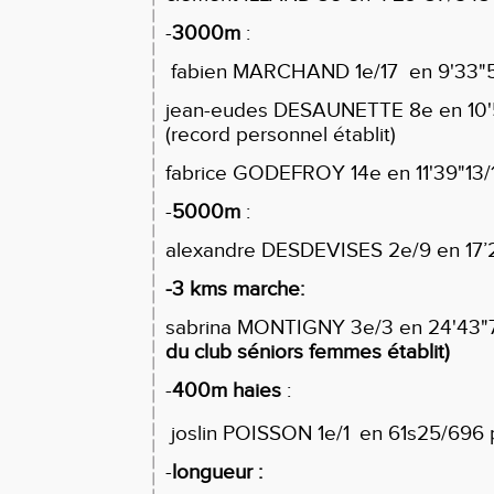
-
3000m
:
fabien MARCHAND 1e/17 en 9'33"5
jean-eudes DESAUNETTE 8e en 10'
(record personnel établit)
fabrice GODEFROY 14e en 11'39"13/
-
5000m
:
alexandre DESDEVISES 2e/9 en 17’
-3 kms marche:
sabrina MONTIGNY 3e/3 en 24'43"
du club séniors femmes établit)
-
400m haies
:
joslin POISSON 1e/1
en 61s25/696 
-
longueur :