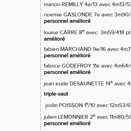
marion REMILLY 4e/13 avec 4m13/5
noemie GASLONDE 7e avec 3m90/
personnel amélioré
e
louise CARRE 8
avec 3m59/418 pt
amélioré
fabien MARCHAND 9e/16 avec 4m7
personnel amélioré
fabrice GODEFROY 11e avec 4m64/
personnel amélioré
e
jean eude DESAUNETTE 14
avec 4
triple-saut
:
e
joslin POISSON 1
/10 avec 12m53/6
e
julien LEMONNIER 2
avec 11m80/59
personnel amélioré