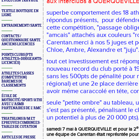
aux interclubs à QUERQUEVILL
ÉVOLUTION TRAVAUX
TEXTILE BOUTIQUE EN
superbe comportement des 18 athl
LIGNE
répondus présents, pour défendre
ENTRAINEMENT/SANTE/JURYS/FORMATIONS
cette compétition, "passage obligé
"amcais" attachés aux couleurs "r
CONTACTS /
QUESTIONNAIRE SANTE
Carentan.merci à nos 5 juges et p
ANCIENS LICENCIES
Chloe, Ambre, Alexandre et "juju"
POINTS CLUBS (PTS
ATHLÈTES+DIRIGEANTS+BONUS
tout cet investissement est répo
LICENCIÉS)
nouveau record du club porté à 19
ATHLETES CLASSES
sans les 500pts de pénalité pour 
(COMPÉTITION)
BAREMES DE
régional) et une 2e place derrière
CLASSEMENTS
avoir méme caraccolé en téte, cont
ÉCOLE DE
MOTRICITÉ/SPORT/ATHLÉ
seule "petite ombre" au tableau, u
AVEC L'ASMB
PARTENAIRES DE L'AMC
s'est pas présenté, pénalisant le c
un potentiel à plus de 20 000 pts)
TRIATHLONS B/M ET
EPREUVES COMBINEES-
TABLES DE COTATION
e
samedi 7 mai à QUERQUEVILLE et pour la 2
une équipe de Carentan était représntée pou
ARTICLES DE PRESSE