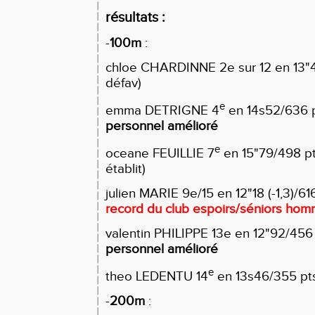
résultats :
-
100m
:
chloe CHARDINNE 2e sur 12 en 13"4
défav)
e
emma DETRIGNE 4
en 14s52/636 p
personnel amélioré
e
oceane FEUILLIE 7
en 15"79/498 pt
établit)
julien MARIE 9e/15 en 12"18 (-1,3)/61
record du club espoirs/séniors ho
valentin PHILIPPE 13e en 12"92/456
personnel amélioré
e
theo LEDENTU 14
en 13s46/355 pt
-
200m
: