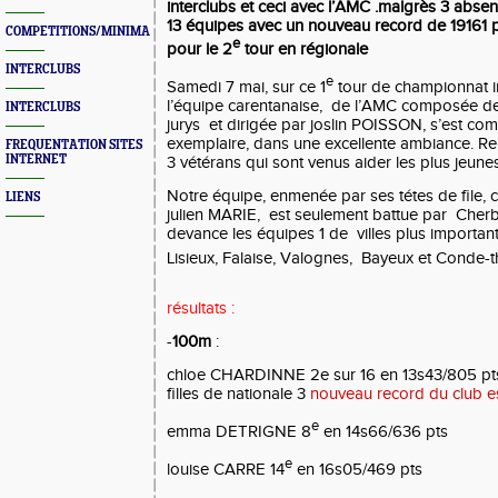
interclubs et ceci avec l’AMC .malgrès 3 absen
13 équipes avec un nouveau record de 19161 p
COMPETITIONS/MINIMAS/MEETINGS/ENGAGES
e
pour le 2
tour en régionale
INTERCLUBS
e
Samedi 7 mai, sur ce 1
tour de championnat in
l’équipe carentanaise,
de l’AMC composée de 1
INTERCLUBS
jurys
et dirigée par joslin POISSON, s’est co
exemplaire, dans une excellente ambiance. R
FREQUENTATION SITES
INTERNET
3 vétérans qui sont venus aider les plus jeunes
Notre équipe, enmenée par ses tétes de file
LIENS
julien MARIE,
est seulement battue par
Cherb
devance les équipes 1 de
villes plus import
Lisieux, Falaise, Valognes,
Bayeux et Conde-th
résultats :
-
100m
:
chloe CHARDINNE 2e sur 16 en 13s43/805 pts
filles de nationale 3
nouveau record du club e
e
emma DETRIGNE 8
en 14s66/636 pts
e
louise CARRE 14
en 16s05/469 pts