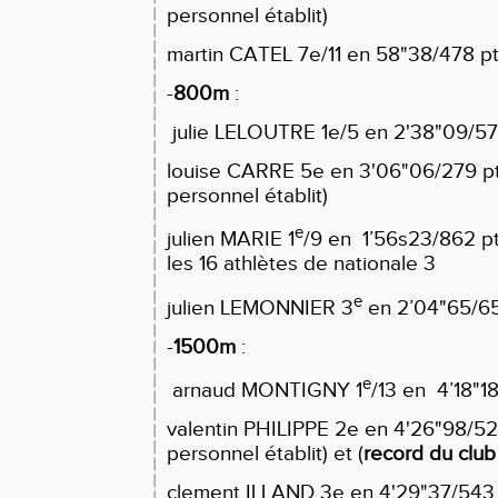
personnel établit)
martin CATEL 7e/11 en 58"38/478 p
-
800m
:
julie LELOUTRE 1e/5 en 2'38"09/57
louise CARRE 5e en 3'06"06/279 pt
personnel établit)
e
julien MARIE 1
/9 en 1’56s23/862 
les 16 athlètes de nationale 3
e
julien LEMONNIER 3
en 2’04"65/65
-
1500m
:
e
arnaud MONTIGNY 1
/13 en 4’18"1
valentin PHILIPPE 2e en 4'26"98/526
personnel établit) et (
record du club 
clement ILLAND 3e en 4'29"37/543