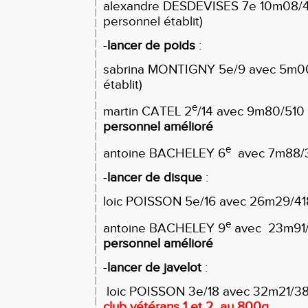
alexandre DESDEVISES 7e 10m08/42
personnel établit)
-
lancer de poids
:
sabrina MONTIGNY 5e/9 avec 5m00,
établit)
e
martin CATEL 2
/14 avec 9m80/510 
personnel amélioré
e
antoine BACHELEY 6
avec 7m88/3
-
lancer de disque
:
loic POISSON 5e/16 avec 26m29/41
e
antoine BACHELEY 9
avec 23m91/
personnel amélioré
-
lancer de javelot
:
loic POISSON 3e/18 avec 32m21/38
club vétérans 1 et 2 au 800g