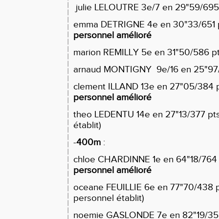
julie LELOUTRE 3e/7 en 29"59/695 
emma DETRIGNE 4e en 30"33/651 p
personnel amélioré
marion REMILLY 5e en 31"50/586 p
arnaud MONTIGNY 9e/16 en 25"97
clement ILLAND 13e en 27"05/384 
personnel amélioré
theo LEDENTU 14e en 27"13/377 pts
établit)
-
400m
:
chloe CHARDINNE 1e en 64"18/764 
personnel amélioré
oceane FEUILLIE 6e en 77"70/438 pt
personnel établit)
noemie GASLONDE 7e en 82"19/350 