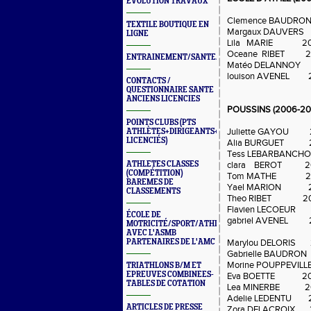
ÉVOLUTION TRAVAUX
Clemence BAUDRO
TEXTILE BOUTIQUE EN
Margaux DAUVERS
LIGNE
Lila MARIE 2
Oceane RIBET 2
ENTRAINEMENT/SANTE/JURYS/FORMATIONS
Matéo DELANNOY
louison AVENEL 
CONTACTS /
QUESTIONNAIRE SANTE
ANCIENS LICENCIES
POUSSINS (2006-2007
POINTS CLUBS (PTS
Juliette GAYOU 
ATHLÈTES+DIRIGEANTS+BONUS
LICENCIÉS)
Alia BURGUET 
Tess LEBARBANCH
ATHLETES CLASSES
clara BEROT 2
(COMPÉTITION)
Tom MATHE 2
BAREMES DE
Yael MARION 2
CLASSEMENTS
Theo RIBET 2
Flavien LECOEUR
ÉCOLE DE
gabriel AVENEL 
MOTRICITÉ/SPORT/ATHLÉ
AVEC L'ASMB
PARTENAIRES DE L'AMC
Marylou DELORIS
Gabrielle BAUDRO
Morine POUPPEVILL
TRIATHLONS B/M ET
EPREUVES COMBINEES-
Eva BOETTE 2
TABLES DE COTATION
Lea MINERBE 2
Adelie LEDENTU 
ARTICLES DE PRESSE
Zora DELACROIX 