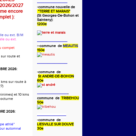
-------------------------
2026/2027
-commune nouvelle de
mme encore
"TERRE ET MARAIS"
(St Georges-De-Bohon et
plet ):
Sainteny):
1200e
alle ou ext. B/M
alle ou ext.
-------------------------
-
-commune de
MEAUTIS
ou compet
150e
 sur route et
-------------------------
BRE 2026:
-commune de
St ANDRE-DE-BOHON
60e
 kms sur route à
27)
-------------------------
-
 minimes) et 10 kms
commune de
TRIBEHOU
nocturne
50e
RE 2026:
------------------------
-commune de
pe athlé''
LIESVILLE SUR DOUVE
our automnal
30e