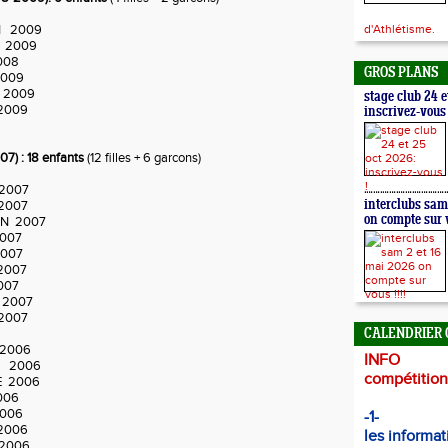
N 2009
d'Athlétisme.
 2009
008
GROS PLANS
009
 2009
stage club 24 e
2009
inscrivez-vous 
) : 18 enfants
(12 filles + 6 garcons)
2007
2007
interclubs sam
on compte sur v
ON 2007
007
007
007
007
 2007
2007
CALENDRIER 
 2006
INFO
N 2006
compétitions
E 2006
006
006
-1-
2006
les informat
2006