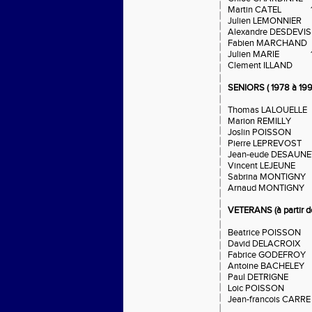
Martin CATEL 1
Julien LEMONNIE
Alexandre DESDEVI
Fabien MARCHAN
Julien MARIE 1
Clement ILLAND 
SENIORS ( 1978 à 199
Thomas LALOUELL
Marion REMILLY
Joslin POISSON
Pierre LEPREVOS
Jean-eude DESAUN
Vincent LEJEUN
Sabrina MONTIGN
Arnaud MONTIGN
VETERANS (à partir de
Beatrice POISSON 
David DELACROI
Fabrice GODEFRO
Antoine BACHELE
Paul DETRIGNE 1
Loic POISSON 
Jean-francois CAR