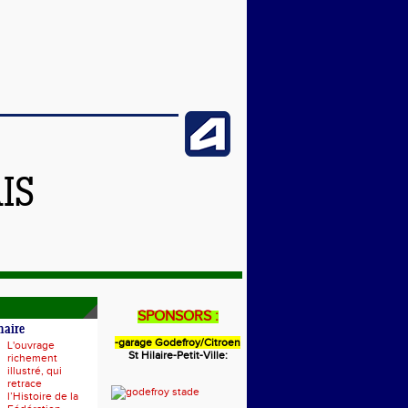
IS
SPONSORS :
naire
-garage Godefroy/Citroen
L'ouvrage
St Hilaire-Petit-Ville:
richement
illustré, qui
retrace
l’Histoire de la