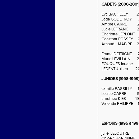
CADETS (2000-2001) :
Eva BACHELEY 2
Jade GODEFROY 
Ambre CARRE 2
Lucie LEFRANC 2
Charlotte LEPLONT
Constant FOSSEY 
Arnaud MABIRE 2
Emma DETRIGNE 
Marie LEVILLAIN 
FOUQUES louane 
LEDENTU theo 2
JUNIORS (1998-1999) 
camille PASSILLY 
Louise CARRE 1
timothee KIES 1
Valentin PHILIPPE
ESPOIRS (1995 à 1997
julie LELOUTRE 
Chloe CHARDINNE