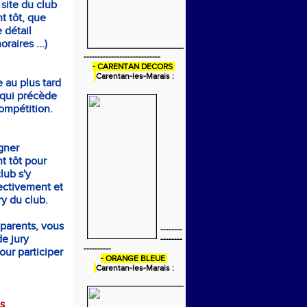
 site du club
t tôt, que
 détail
raires ...)
----------------------------
- CARENTAN DECORS
Carentan-les-Marais :
e au plus tard
 qui précède
ompétition.
gner
t tôt pour
club s'y
ectivement et
ury du club.
 parents, vous
--------
e jury
--------
----------
our participer
- ORANGE BLEUE
Carentan-les-Marais :
s