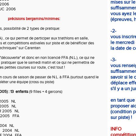
mises sur le
2006
suffisammen
DUC 2006
vous ayez le
précisions benjamins/minimes:
(épreuves, ho
 possibilité de 2 types de pratique:
-2-
vous inscrir
) , ce qui permet de participer aux triathlons en salle,
le mercredi
 et compétitions estivales sur piste et de bénéficier des
techniques" sur Carentan
la date de c
"découverte" et donc en non licencié FFA (N.L.), ce qui ne
-3-
de pratiquer que le samedi matin et ce qui ne permettra de
vous rensei
s petites courses sur route, c'est tout !
suffisammen
savoir si le 
 en cours de saison de passer de N.L. à FFA (surtout quand le
léter une équipe (cross ou piste)
déplace eff
s'il y a un j
5) : 13 enfants
(9 filles + 4 garcons)
en tant que
005 NL
proposer aid
2005 NL
R 2005 NL
(condition p
2005 FFA
sur piste) !
004 NL
INFO
N 2004 NL
compétition
LE 2004 FFA