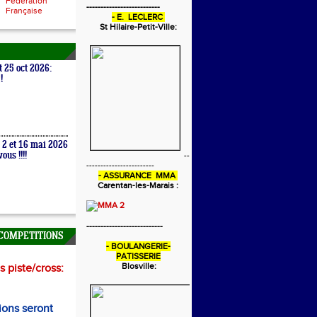
Fédération
--------------------------
Française
- E. LECLERC
St Hilaire-Petit-Ville:
t 25 oct 2026:
!
 2 et 16 mai 2026
ous !!!!
--
------------------------
- ASSURANCE MMA
Carentan-les-Marais :
---------------------------
COMPETITIONS
- BOULANGERIE-
PATISSERIE
Blosville:
 piste/cross:
ions seront