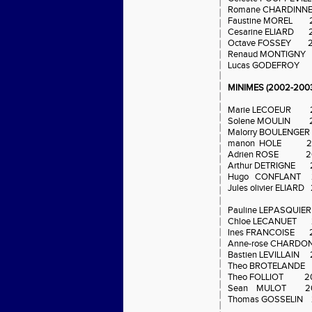
Romane CHARDINN
Faustine MOREL 
Cesarine ELIARD 
Octave FOSSEY 2
Renaud MONTIGNY
Lucas GODEFROY 
MINIMES (2002-2003)
Marie LECOEUR 
Solene MOULIN 2
Malorry BOULENGER
manon HOLE 20
Adrien ROSE 20
Arthur DETRIGNE 
Hugo CONFLANT 
Jules olivier ELIAR
Pauline LEPASQUIE
Chloe LECANUET 
Ines FRANCOISE 
Anne-rose CHARDO
Bastien LEVILLAIN
Theo BROTELANDE
Theo FOLLIOT 2
Sean MULOT 20
Thomas GOSSELIN