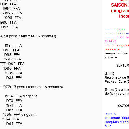
996 FFA
SAISON 
R 1996 FFA
(progra
SES 1996 FFA
incom
D 1996 FFA
996 FFA
1996 FFA
-------- cross
-------- piste s
4) : 8
(dont 2 femmes + 6 hommes)
-------- piste s
C/J/E/S
E 1994 FFA
-------- stage 
prioriraire
 1993 FFA
-------- courses
 1993 FFA
scolaire
T 1993 FFA
ETTE 1992 FFA
SEPTEM
E 1986 FFA
Y 1985 FFA
dim 13:
Y 1983 FFA
Régionaux de 5
Pacy sur Eure (
 1977) : 7
(dont 1 femmes + 6 hommes)
5 kms (à partir
de Rennes en 
1964 FFA dirigeant
X 1973 FFA
Y 1971 FFA
OCTOB
Y 1967 FFA
-sam 10:
965 FFA dirigeant
challenge ''équi
1964 FFA
Benj/Minimes t
RE 1964 FFA
à ??