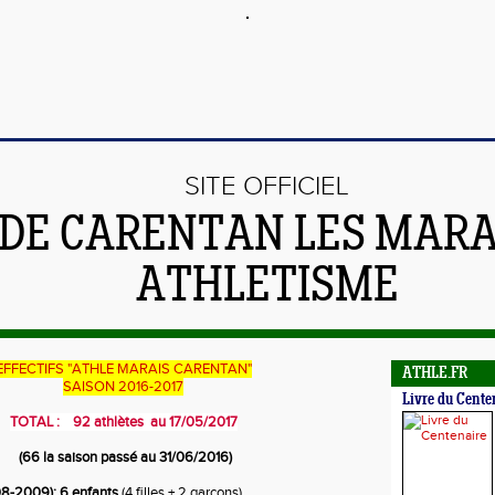
SITE OFFICIEL
DE CARENTAN LES MARA
ATHLETISME
EFFECTIFS "ATHLE MARAIS CARENTAN"
ATHLE.FR
SAISON 2016-2017
Livre du Cente
TOTAL : 92 athlètes au 17/05/2017
(66 la saison passé au 31/06/2016)
-2009): 6 enfants
(4 filles + 2 garcons)