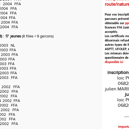
E 2004 FFA
route/natur
2004 FFA
2004 FFA
Pour vos inscripti
004 FFA
parcours prévent
 2004 FFA
obtenable sur
pps
2004 FFA
licences FFA (un
acceptés.
 : 17 jeunes
(8 filles + 9 garcons)
Les certificats m
désormais refusé
2003 NL
autres types de l
ASPTT, UFOLEP, et
003 FFA
Les mineurs doiv
 2003 FFA
questionnaire de
03 FFA
disponible ici
03 FFA
2003 FFA
inscription
2003 FFA
D 2003 FFA
loic 
0682
R 2002 FFA
julien MAR
2002 FFA
ju
2002 FFA
loic 
N 2002 FFA
0682
 2002 FFA
 2002 FFA
002 FFA
---
02 FFA
 2002 FFA
importa