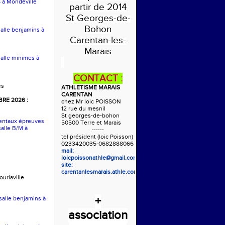
S à Mondeville
partir de 2014
St Georges-de-
Bohon
salle benjamins à
Carentan-les-
Marais
salle minimes à
CONTACT :
es
ATHLETISME MARAIS
CARENTAN
RE 2026 :
chez Mr loic POISSON
12 rue du mesnil
St georges-de-bohon
entaux épreuves
50500 Terre et Marais
alle B/M à
------
tel président (loic Poisson)
0233420035-0682888066
mail:
loicpoissonathle@gmail.com
site:
carentanlesmarais.athle.com
urlaville
+
 salle benjamins à
association