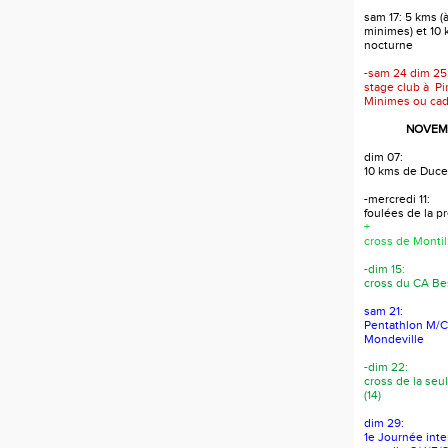
sam 17: 5 kms (à
minimes) et 10
nocturne
-sam 24 dim 25
stage club à Pi
Minimes ou cad
NOVEMB
dim 07:
10 kms de Duce
-mercredi 11:
foulées de la 
+
cross de Montil
-dim 15:
cross du CA Bes
sam 21:
Pentathlon M/C/
Mondeville
-dim 22:
cross de la seul
(14)
dim 29:
1e Journée int