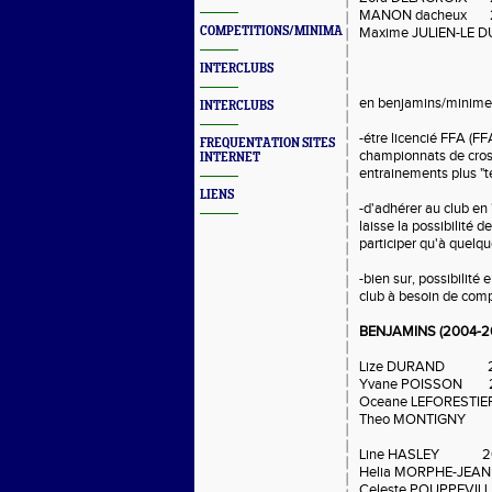
MANON dacheux 
COMPETITIONS/MINIMAS/MEETINGS/ENGAGES
Maxime JULIEN-LE 
INTERCLUBS
en benjamins/minimes,
INTERCLUBS
-étre licencié FFA (FFA
FREQUENTATION SITES
championnats de cross
INTERNET
entrainements plus "
LIENS
-d'adhérer au club en 
laisse la possibilité 
participer qu'à quelque
-bien sur, possibilité
club à besoin de comp
BENJAMINS (2004-200
Lize DURAND 2
Yvane POISSON 
Oceane LEFORESTIE
Theo MONTIGNY 
Line HASLEY 2
Helia MORPHE-JEA
Celeste POUPPEVIL