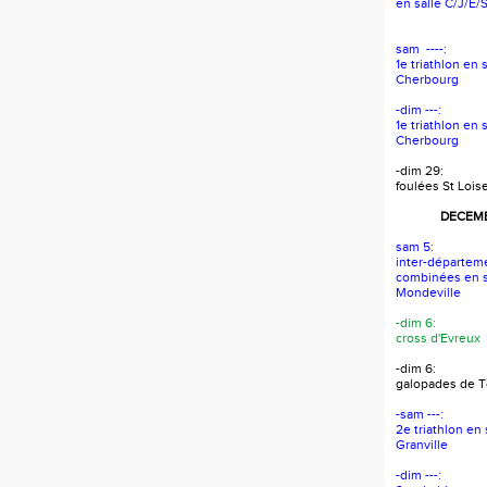
en salle C/J/E/
sam ----:
1e triathlon en 
Cherbourg
-dim ---:
1e triathlon en 
Cherbourg
-dim 29:
foulées St Lois
DECEMB
sam 5:
inter-départem
combinées en s
Mondeville
-dim 6:
cross d'Evreux
-dim 6:
galopades de To
-sam ---:
2e triathlon en
Granville
-dim ---: