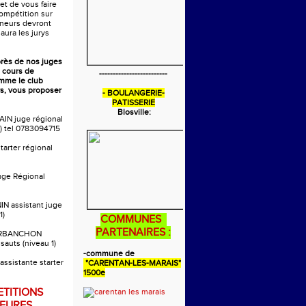
 et de vous faire
compétition sur
aineurs devront
 aura les jurys
près de nos juges
 cours de
-------------------------
omme le club
s, vous proposer
- BOULANGERIE-
PATISSERIE
Blosville:
AIN juge régional
) tel 0783094715
tarter régional
uge Régional
IN assistant juge
1)
COMMUNES
PARTENAIRES :
ARBANCHON
 sauts (niveau 1)
-commune de
ssistante starter
"CARENTAN-LES-MARAIS"
1500e
TITIONS
EURES