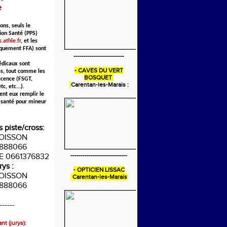
e
ons, seuls le
ion Santé (PPS)
.athle.fr
, et les
iquement FFA) sont
-------------------------
édicaux sont
- CAVES DU VERT
s, tout comme les
BOSQUET
icence (FSGT,
Carentan-les-Marais :
c, etc...).
ent eux remplir le
 santé pour mineur
s piste/cross:
POISSON
888066
IE 0661376832
----------------------------
rys :
- OPTICIEN LISSAC
POISSON
Carentan-les-Marais
888066
------
nt (jurys):