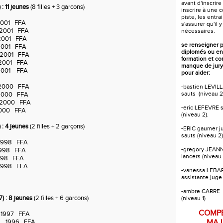
avant d'inscrire
 11 jeunes
(8 filles + 3 garcons)
inscrire à une 
piste, les entr
001 FFA
s'assurer qu'il y
2001 FFA
nécessaires.
001 FFA
se renseigner 
001 FFA
diplomés ou en
 2001 FFA
formation et c
2001 FFA
manque de jury
001 FFA
pour aider:
2000 FFA
-bastien LEVILL
sauts (niveau 2
2000 FFA
2000 FFA
-eric LEFEVRE s
000 FFA
(niveau 2).
: 4 jeunes
(2 filles + 2 garçons)
-ERIC gaumer j
sauts (niveau 2)
1998 FFA
-gregory JEANN
998 FFA
lancers (niveau 
998 FFA
 1998 FFA
-vanessa LEB
assistante juge
-ambre CARRE a
) : 8 jeunes
(2 filles + 6 garcons)
(niveau 1)
COMPE
1997 FFA
 1996 FFA
MAJ