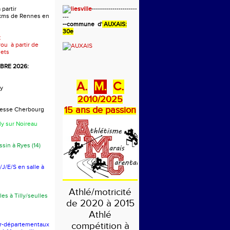
 partir
----------------------
 kms de Rennes en
---
-
-commune d'
AUXAIS:
30e
:
rou à partir de
ets
RE 2026:
A.
M.
C.
y
2010/2025
15 ans de passion
presse Cherbourg
ly sur Noireau
sin à Ryes (14)
J/E/S en salle à
Athlé/motricité
les à Tilly/seulles
de 2020 à 2015
Athlé
compétition à
er-départementaux