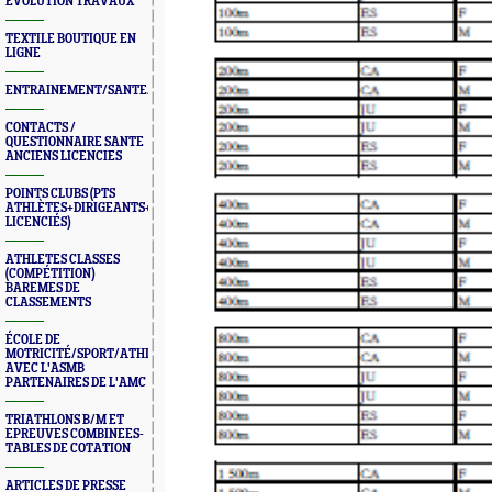
ÉVOLUTION TRAVAUX
TEXTILE BOUTIQUE EN
LIGNE
ENTRAINEMENT/SANTE/JURYS/FORMATIONS
CONTACTS /
QUESTIONNAIRE SANTE
ANCIENS LICENCIES
POINTS CLUBS (PTS
ATHLÈTES+DIRIGEANTS+BONUS
LICENCIÉS)
ATHLETES CLASSES
(COMPÉTITION)
BAREMES DE
CLASSEMENTS
ÉCOLE DE
MOTRICITÉ/SPORT/ATHLÉ
AVEC L'ASMB
PARTENAIRES DE L'AMC
TRIATHLONS B/M ET
EPREUVES COMBINEES-
TABLES DE COTATION
ARTICLES DE PRESSE