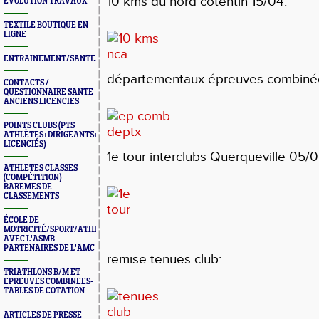
10 kms du nord cotentin 15/04:
ÉVOLUTION TRAVAUX
TEXTILE BOUTIQUE EN
LIGNE
ENTRAINEMENT/SANTE/JURYS/FORMATIONS
départementaux épreuves combinées
CONTACTS /
QUESTIONNAIRE SANTE
ANCIENS LICENCIES
POINTS CLUBS (PTS
ATHLÈTES+DIRIGEANTS+BONUS
LICENCIÉS)
1e tour interclubs Querqueville 05/0
ATHLETES CLASSES
(COMPÉTITION)
BAREMES DE
CLASSEMENTS
ÉCOLE DE
MOTRICITÉ/SPORT/ATHLÉ
AVEC L'ASMB
PARTENAIRES DE L'AMC
remise tenues club:
TRIATHLONS B/M ET
EPREUVES COMBINEES-
TABLES DE COTATION
ARTICLES DE PRESSE