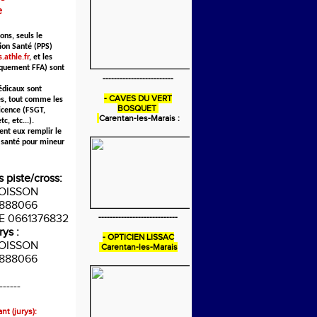
e
ons, seuls le
ion Santé (PPS)
.athle.fr
, et les
iquement FFA) sont
-------------------------
édicaux sont
- CAVES DU VERT
s, tout comme les
BOSQUET
icence (FSGT,
Carentan-les-Marais :
c, etc...).
ent eux remplir le
 santé pour mineur
s piste/cross:
POISSON
888066
IE 0661376832
----------------------------
rys :
- OPTICIEN LISSAC
POISSON
Carentan-les-Marais
888066
------
nt (jurys):