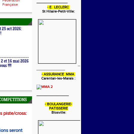
Fédération
--------------------------
Française
- E. LECLERC
St Hilaire-Petit-Ville:
t 25 oct 2026:
!
 2 et 16 mai 2026
ous !!!!
--
------------------------
- ASSURANCE MMA
Carentan-les-Marais :
---------------------------
COMPETITIONS
- BOULANGERIE-
PATISSERIE
Blosville:
 piste/cross:
ions seront