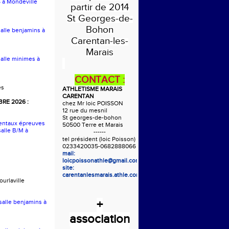
S à Mondeville
partir de 2014
St Georges-de-
Bohon
salle benjamins à
Carentan-les-
Marais
salle minimes à
CONTACT :
es
ATHLETISME MARAIS
CARENTAN
RE 2026 :
chez Mr loic POISSON
12 rue du mesnil
St georges-de-bohon
entaux épreuves
50500 Terre et Marais
alle B/M à
------
tel président (loic Poisson)
0233420035-0682888066
mail:
loicpoissonathle@gmail.com
site:
carentanlesmarais.athle.com
urlaville
+
 salle benjamins à
association