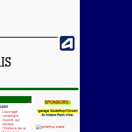
IS
SPONSORS :
naire
-garage Godefroy/Citroen
L'ouvrage
St Hilaire-Petit-Ville:
richement
illustré, qui
retrace
l’Histoire de la