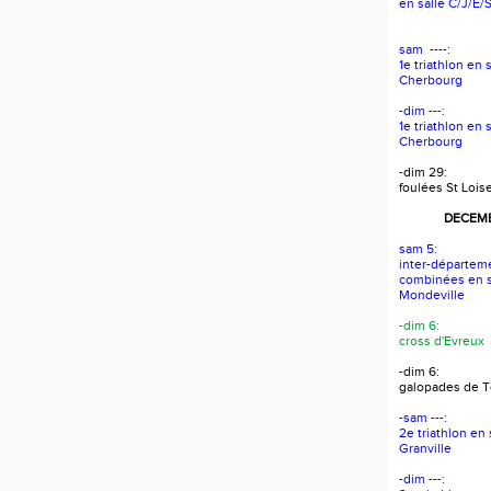
en salle C/J/E/
sam ----:
1e triathlon en 
Cherbourg
-dim ---:
1e triathlon en 
Cherbourg
-dim 29:
foulées St Lois
DECEMB
sam 5:
inter-départem
combinées en s
Mondeville
-dim 6:
cross d'Evreux
-dim 6:
galopades de To
-sam ---:
2e triathlon en
Granville
-dim ---: