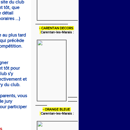
 site du club
t tôt, que
 détail
raires ...)
----------------------------
- CARENTAN DECORS
Carentan-les-Marais :
e au plus tard
 qui précède
ompétition.
gner
t tôt pour
club s'y
ectivement et
ury du club.
 parents, vous
--------
e jury
--------
----------
our participer
- ORANGE BLEUE
Carentan-les-Marais :
s