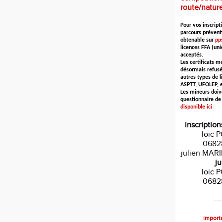
route/natur
Pour vos inscripti
parcours prévent
obtenable sur
pps
licences FFA (un
acceptés.
Les certificats m
désormais refusé
autres types de l
ASPTT, UFOLEP, et
Les mineurs doiv
questionnaire de
disponible ici
inscription
loic 
0682
julien MAR
ju
loic 
0682
---
importa