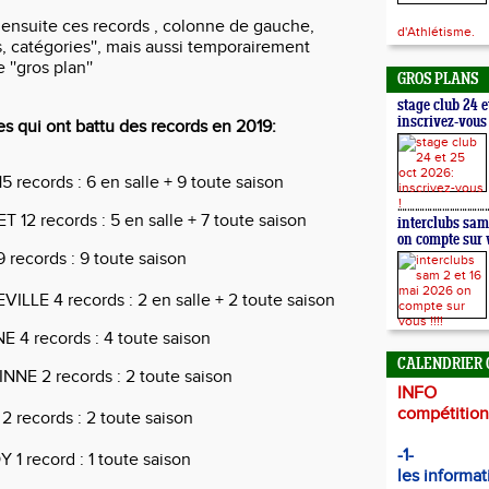
 ensuite ces records , colonne de gauche,
d'Athlétisme.
ds, catégories'', mais aussi temporairement
 ''gros plan''
GROS PLANS
stage club 24 e
inscrivez-vous 
es qui ont battu des records en 2019:
5 records : 6 en salle + 9 toute saison
12 records : 5 en salle + 7 toute saison
interclubs sam
on compte sur v
records : 9 toute saison
ILLE 4 records : 2 en salle + 2 toute saison
4 records : 4 toute saison
CALENDRIER 
NE 2 records : 2 toute saison
INFO
compétitions
 records : 2 toute saison
-1-
1 record : 1 toute saison
les informat