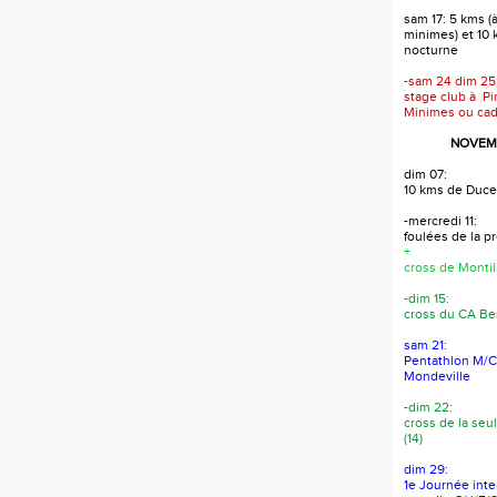
sam 17: 5 kms (à
minimes) et 10
nocturne
-sam 24 dim 25
stage club à Pi
Minimes ou cad
NOVEMB
dim 07:
10 kms de Duce
-mercredi 11:
foulées de la 
+
cross de Montil
-dim 15:
cross du CA Bes
sam 21:
Pentathlon M/C/
Mondeville
-dim 22:
cross de la seul
(14)
dim 29:
1e Journée int