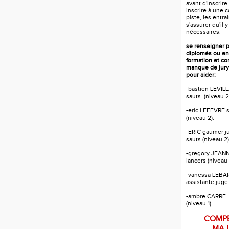
avant d'inscrire
inscrire à une 
piste, les entr
s'assurer qu'il y
nécessaires.
se renseigner 
diplomés ou en
formation et c
manque de jury
pour aider:
-bastien LEVILL
sauts (niveau 2
-eric LEFEVRE s
(niveau 2).
-ERIC gaumer j
sauts (niveau 2)
-gregory JEANN
lancers (niveau 
-vanessa LEB
assistante juge
-ambre CARRE a
(niveau 1)
COMPE
MAJ