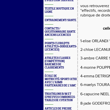
ÉVOLUTION TRAVAUX
vous retrouverez
TEXTILE BOUTIQUE EN
''effectifs, recor
LIGNE
rubrique de droite
ENTRAINEMENT/SANTE/JURYS/FORMATIONS
cell
CONTACTS /
QUESTIONNAIRE SANTE
ANCIENS LICENCIES
1-elise ORLANDI 1
POINTS CLUBS (PTS
ATHLÈTES+DIRIGEANTS+BONUS
2-chloe LECANUET 
LICENCIÉS)
3-ambre CARRE 9 
ATHLETES CLASSES
(COMPÉTITION)
BAREMES DE
4-morine POUPPEV
CLASSEMENTS
4-emma DETRIGNE 
ÉCOLE DE
MOTRICITÉ/SPORT/ATHLÉ
AVEC L'ASMB
6-maelys TOURAIN
PARTENAIRES DE L'AMC
6-capucine NEEL 2
TRIATHLONS B/M ET
EPREUVES COMBINEES-
TABLES DE COTATION
8-jade GODEFROY 
ARTICLES DE PRESSE