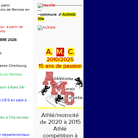
 partir
----------------------
 kms de Rennes en
---
-
-commune d'
AUXAIS:
30e
:
rou à partir de
ets
RE 2026:
A.
M.
C.
y
2010/2025
15 ans de passion
presse Cherbourg
ly sur Noireau
sin à Ryes (14)
J/E/S en salle à
Athlé/motricité
les à Tilly/seulles
de 2020 à 2015
Athlé
compétition à
er-départementaux