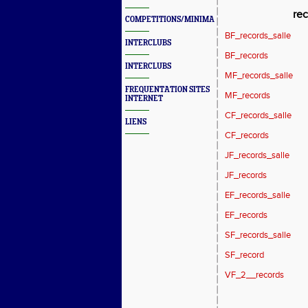
rec
COMPETITIONS/MINIMAS/MEETINGS/ENGAGES
BF_records_salle
INTERCLUBS
BF_records
INTERCLUBS
MF_records_salle
FREQUENTATION SITES
MF_records
INTERNET
CF_records_salle
LIENS
CF_records
JF_records_salle
JF_records
EF_records_salle
EF_records
SF_records_salle
SF_record
VF_2__records