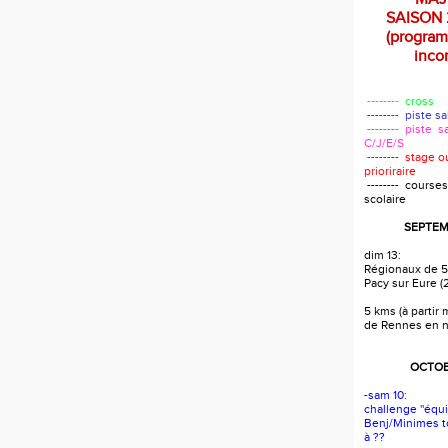
SAISON 
(progra
incom
-------- cross
-------- piste s
-------- piste s
C/J/E/S
-------- stage 
prioriraire
-------- courses
scolaire
SEPTEM
dim 13:
Régionaux de 5
Pacy sur Eure (
5 kms (à partir
de Rennes en 
OCTOB
-sam 10:
challenge ''équi
Benj/Minimes t
à ??