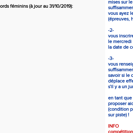
mises sur le
ords féminins (à jour au 31/10/2019):
suffisammen
vous ayez le
(épreuves, ho
-2-
vous inscrir
le mercredi
la date de c
-3-
vous rensei
suffisammen
savoir si le 
déplace eff
s'il y a un j
en tant que
proposer aid
(condition p
sur piste) !
INFO
compétition