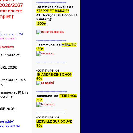
-------------------------
2026/2027
-commune nouvelle de
mme encore
"TERRE ET MARAIS"
(St Georges-De-Bohon et
plet ):
Sainteny):
1200e
alle ou ext. B/M
alle ou ext.
-------------------------
-
-commune de
MEAUTIS
ou compet
150e
 sur route et
-------------------------
BRE 2026:
-commune de
St ANDRE-DE-BOHON
60e
 kms sur route à
27)
-------------------------
-
 minimes) et 10 kms
commune de
TRIBEHOU
nocturne
50e
RE 2026:
------------------------
-commune de
pe athlé''
LIESVILLE SUR DOUVE
our automnal
30e