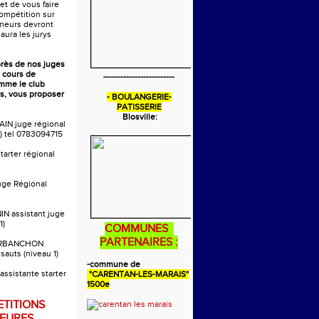
 et de vous faire
compétition sur
aineurs devront
 aura les jurys
près de nos juges
 cours de
-------------------------
omme le club
s, vous proposer
- BOULANGERIE-
PATISSERIE
Blosville:
AIN juge régional
) tel 0783094715
tarter régional
uge Régional
IN assistant juge
1)
COMMUNES
PARTENAIRES :
ARBANCHON
 sauts (niveau 1)
-commune de
ssistante starter
"CARENTAN-LES-MARAIS"
1500e
TITIONS
EURES