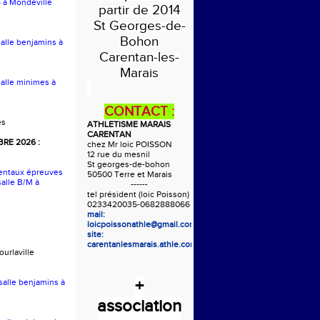
S à Mondeville
partir de 2014
St Georges-de-
Bohon
salle benjamins à
Carentan-les-
Marais
salle minimes à
CONTACT :
es
ATHLETISME MARAIS
CARENTAN
RE 2026 :
chez Mr loic POISSON
12 rue du mesnil
St georges-de-bohon
entaux épreuves
50500 Terre et Marais
alle B/M à
------
tel président (loic Poisson)
0233420035-0682888066
mail:
loicpoissonathle@gmail.com
site:
carentanlesmarais.athle.com
urlaville
+
 salle benjamins à
association