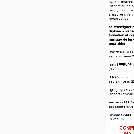
avant d'inscrire
inscrire à une 
piste, les entr
s'assurer qu'il y
nécessaires.
se renseigner 
diplomés ou en
formation et c
manque de jury
pour aider:
-bastien LEVILL
sauts (niveau 2
-eric LEFEVRE s
(niveau 2).
-ERIC gaumer j
sauts (niveau 2)
-gregory JEANN
lancers (niveau 
-vanessa LEB
assistante juge
-ambre CARRE a
(niveau 1)
COMPE
MAJ