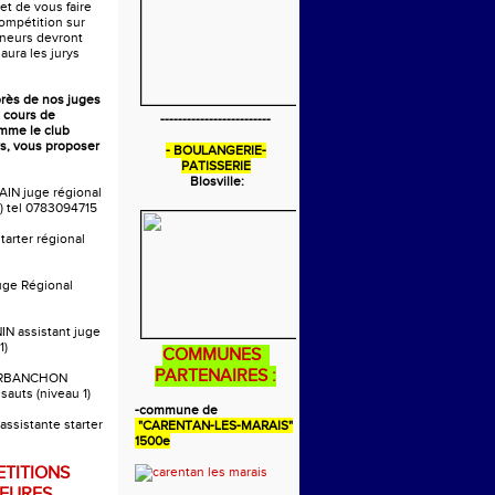
 et de vous faire
compétition sur
aineurs devront
 aura les jurys
près de nos juges
 cours de
-------------------------
omme le club
s, vous proposer
- BOULANGERIE-
PATISSERIE
Blosville:
AIN juge régional
) tel 0783094715
tarter régional
uge Régional
IN assistant juge
1)
COMMUNES
PARTENAIRES :
ARBANCHON
 sauts (niveau 1)
-commune de
ssistante starter
"CARENTAN-LES-MARAIS"
1500e
TITIONS
EURES