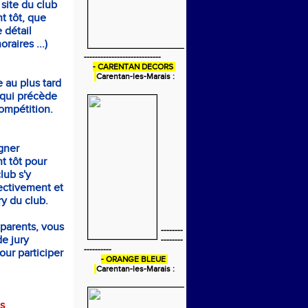
 site du club
t tôt, que
 détail
raires ...)
----------------------------
- CARENTAN DECORS
Carentan-les-Marais :
e au plus tard
 qui précède
ompétition.
gner
t tôt pour
club s'y
ectivement et
ury du club.
 parents, vous
--------
e jury
--------
----------
our participer
- ORANGE BLEUE
Carentan-les-Marais :
s