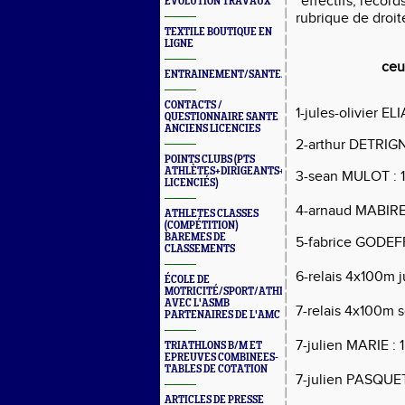
''effectifs, recor
ÉVOLUTION TRAVAUX
rubrique de droite
TEXTILE BOUTIQUE EN
LIGNE
ceu
ENTRAINEMENT/SANTE/JURYS/FORMATIONS
CONTACTS /
1-jules-olivier E
QUESTIONNAIRE SANTE
ANCIENS LICENCIES
2-arthur DETRIGNE
POINTS CLUBS (PTS
ATHLÈTES+DIRIGEANTS+BONUS
3-sean MULOT : 1
LICENCIÉS)
4-arnaud MABIRE 
ATHLETES CLASSES
(COMPÉTITION)
BAREMES DE
5-fabrice GODEF
CLASSEMENTS
6-relais 4x100m 
ÉCOLE DE
MOTRICITÉ/SPORT/ATHLÉ
AVEC L'ASMB
7-relais 4x100m 
PARTENAIRES DE L'AMC
7-julien MARIE : 
TRIATHLONS B/M ET
EPREUVES COMBINEES-
TABLES DE COTATION
7-julien PASQUET
ARTICLES DE PRESSE