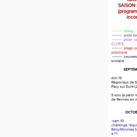
SAISON 
(progra
incom
-------- cross
-------- piste s
-------- piste s
C/J/E/S
-------- stage 
prioriraire
-------- courses
scolaire
SEPTEM
dim 13:
Régionaux de 5
Pacy sur Eure (
5 kms (à partir
de Rennes en 
OCTOB
-sam 10:
challenge ''équi
Benj/Minimes t
à ??