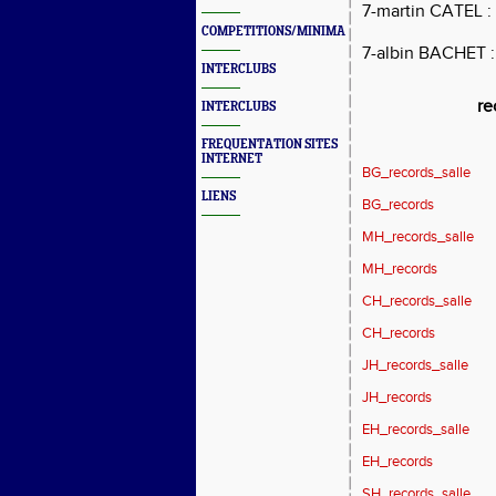
7-martin CATEL : 
COMPETITIONS/MINIMAS/MEETINGS/ENGAGES
7-albin BACHET :
INTERCLUBS
re
INTERCLUBS
FREQUENTATION SITES
INTERNET
BG_records_salle
LIENS
BG_records
MH_records_salle
MH_records
CH_records_salle
CH_records
JH_records_salle
JH_records
EH_records_salle
EH_records
SH_records_salle