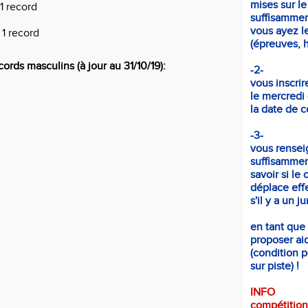
mises sur le
1 record
suffisammen
vous ayez le
 1 record
(épreuves, ho
cords masculins (à jour au 31/10/19):
-2-
vous inscrir
le mercredi
la date de c
-3-
vous rensei
suffisammen
savoir si le 
déplace eff
s'il y a un j
en tant que
proposer aid
(condition p
sur piste) !
INFO
compétition