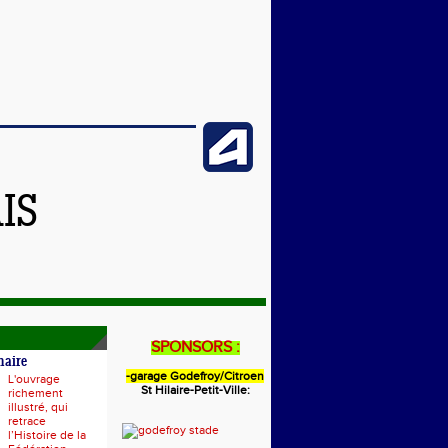
IS
SPONSORS :
naire
-garage Godefroy/Citroen
L'ouvrage
St Hilaire-Petit-Ville:
richement
illustré, qui
retrace
l’Histoire de la