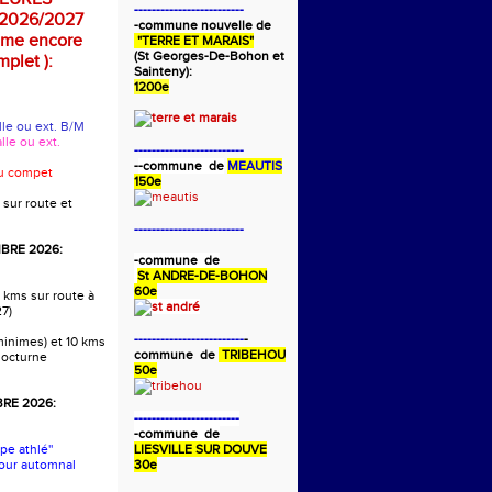
-------------------------
2026/2027
-commune nouvelle de
mme encore
"TERRE ET MARAIS"
(St Georges-De-Bohon et
plet ):
Sainteny):
1200e
alle ou ext. B/M
alle ou ext.
-------------------------
-
-commune de
MEAUTIS
ou compet
150e
 sur route et
-------------------------
BRE 2026:
-commune de
St ANDRE-DE-BOHON
60e
 kms sur route à
27)
-------------------------
-
 minimes) et 10 kms
commune de
TRIBEHOU
nocturne
50e
RE 2026:
------------------------
-commune de
pe athlé''
LIESVILLE SUR DOUVE
our automnal
30e