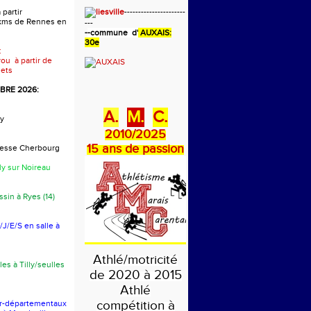
 partir
----------------------
 kms de Rennes en
---
-
-commune d'
AUXAIS:
30e
:
rou à partir de
ets
RE 2026:
A.
M.
C.
y
2010/2025
15 ans de passion
presse Cherbourg
ly sur Noireau
sin à Ryes (14)
J/E/S en salle à
Athlé/motricité
les à Tilly/seulles
de 2020 à 2015
Athlé
compétition à
er-départementaux