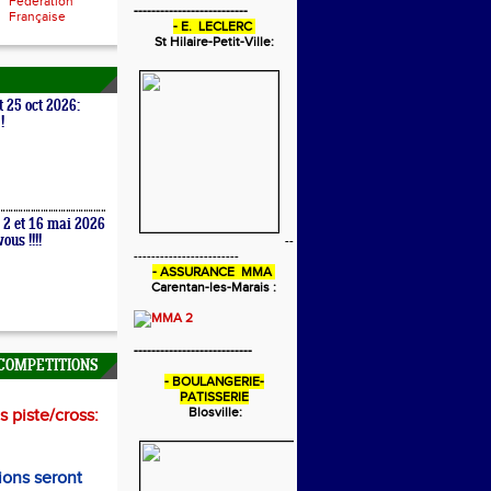
Fédération
--------------------------
Française
- E. LECLERC
St Hilaire-Petit-Ville:
t 25 oct 2026:
!
 2 et 16 mai 2026
ous !!!!
--
------------------------
- ASSURANCE MMA
Carentan-les-Marais :
---------------------------
COMPETITIONS
- BOULANGERIE-
PATISSERIE
Blosville:
 piste/cross:
ions seront