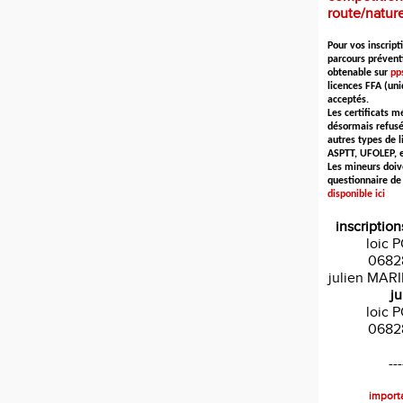
route/natur
Pour vos inscripti
parcours prévent
obtenable sur
pps
licences FFA (un
acceptés.
Les certificats m
désormais refusé
autres types de l
ASPTT, UFOLEP, et
Les mineurs doiv
questionnaire de
disponible ici
inscription
loic 
0682
julien MAR
ju
loic 
0682
---
importa