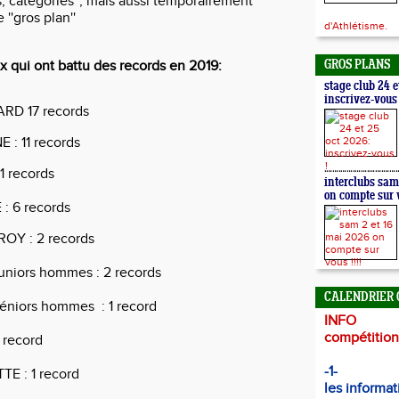
ds, catégories'', mais aussi temporairement
 ''gros plan''
d'Athlétisme.
x qui ont battu des records en 2019:
GROS PLANS
stage club 24 e
inscrivez-vous 
LIARD 17 records
 : 11 records
1 records
interclubs sam
on compte sur v
: 6 records
ROY : 2 records
juniors hommes : 2 records
CALENDRIER 
séniors hommes : 1 record
INFO
compétitions
1 record
-1-
TE : 1 record
les informat