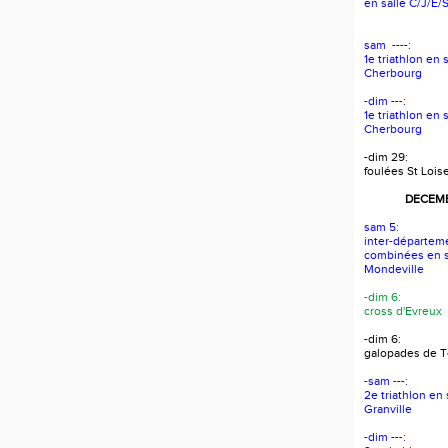
en salle C/J/E/
sam ----:
1e triathlon en 
Cherbourg
-dim ---:
1e triathlon en 
Cherbourg
-dim 29:
foulées St Lois
DECEMB
sam 5:
inter-départem
combinées en s
Mondeville
-dim 6:
cross d'Evreux
-dim 6:
galopades de To
-sam ---:
2e triathlon en
Granville
-dim ---: