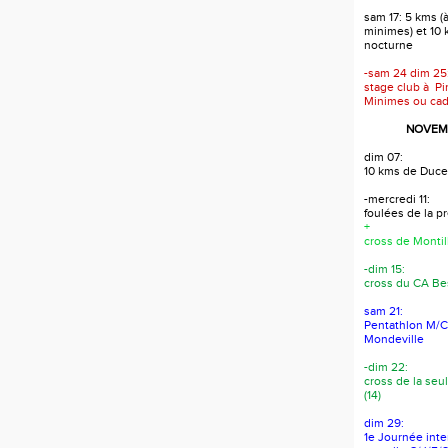
sam 17: 5 kms (à
minimes) et 10
nocturne
-sam 24 dim 25
stage club à Pi
Minimes ou cad
NOVEMB
dim 07:
10 kms de Duce
-mercredi 11:
foulées de la 
+
cross de Montil
-dim 15:
cross du CA Bes
sam 21:
Pentathlon M/C/
Mondeville
-dim 22:
cross de la seul
(14)
dim 29:
1e Journée int