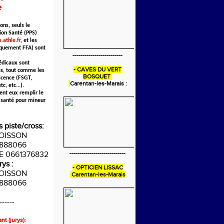
e
ons, seuls le
ion Santé (PPS)
.athle.fr
, et les
iquement FFA) sont
-------------------------
édicaux sont
- CAVES DU VERT
s, tout comme les
BOSQUET
icence (FSGT,
Carentan-les-Marais :
c, etc...).
ent eux remplir le
 santé pour mineur
s piste/cross:
POISSON
888066
IE 0661376832
----------------------------
rys :
- OPTICIEN LISSAC
POISSON
Carentan-les-Marais
888066
------
nt (jurys):