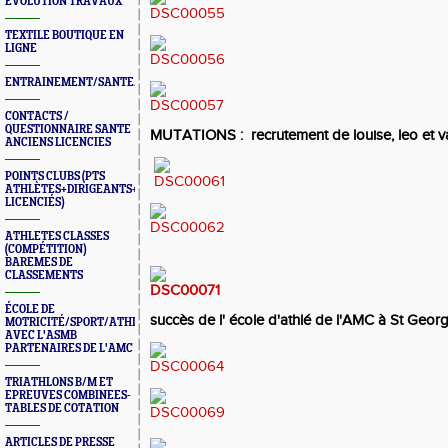
ÉVOLUTION TRAVAUX
TEXTILE BOUTIQUE EN
LIGNE
ENTRAINEMENT/SANTE/JURYS/FORMATIONS
CONTACTS /
QUESTIONNAIRE SANTE
MUTATIONS : recrutement de louise, leo et 
ANCIENS LICENCIES
POINTS CLUBS (PTS
ATHLÈTES+DIRIGEANTS+BONUS
LICENCIÉS)
ATHLETES CLASSES
(COMPÉTITION)
BAREMES DE
CLASSEMENTS
ÉCOLE DE
succès de l' école d'athlé de l'AMC à St Geo
MOTRICITÉ/SPORT/ATHLÉ
AVEC L'ASMB
PARTENAIRES DE L'AMC
TRIATHLONS B/M ET
EPREUVES COMBINEES-
TABLES DE COTATION
ARTICLES DE PRESSE