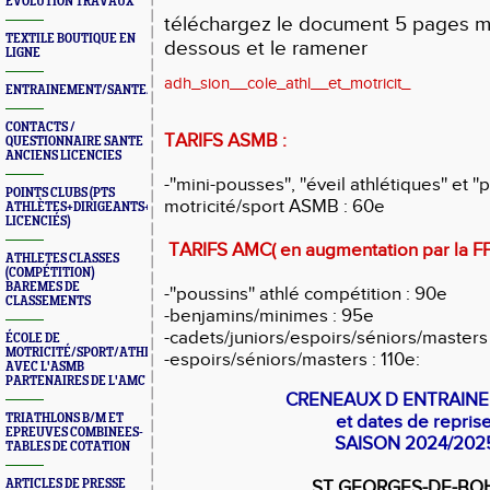
ÉVOLUTION TRAVAUX
téléchargez le document 5 pages mis
TEXTILE BOUTIQUE EN
dessous et le ramener
LIGNE
adh_sion__cole_athl__et_motricit_
ENTRAINEMENT/SANTE/JURYS/FORMATIONS
CONTACTS /
TARIFS ASMB :
QUESTIONNAIRE SANTE
ANCIENS LICENCIES
-''mini-pousses'', ''éveil athlétiques'' et '
POINTS CLUBS (PTS
motricité/sport ASMB : 60e
ATHLÈTES+DIRIGEANTS+BONUS
LICENCIÉS)
TARIFS AMC( en augmentation par la FF
ATHLETES CLASSES
(COMPÉTITION)
BAREMES DE
-''poussins'' athlé compétition : 90e
CLASSEMENTS
-benjamins/minimes : 95e
-cadets/juniors/espoirs/séniors/masters
ÉCOLE DE
MOTRICITÉ/SPORT/ATHLÉ
-espoirs/séniors/masters : 110e
:
AVEC L'ASMB
PARTENAIRES DE L'AMC
CRENEAUX D ENTRAIN
TRIATHLONS B/M ET
et dates de repris
EPREUVES COMBINEES-
SAISON 2024/202
TABLES DE COTATION
ARTICLES DE PRESSE
ST GEORGES-DE-B