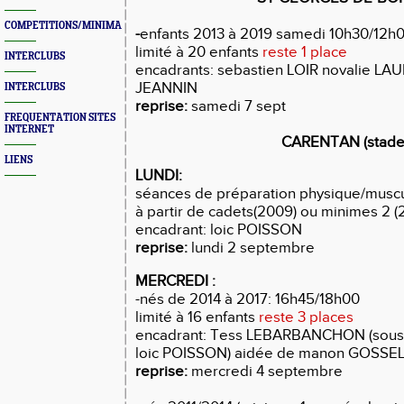
COMPETITIONS/MINIMAS/MEETINGS/ENGAGES
-
enfants 2013 à 2019
samedi 10h30/12h00
limité à 20 enfants
reste 1 place
INTERCLUBS
encadrants: sebastien LOIR novalie LA
JEANNIN
INTERCLUBS
reprise:
samedi 7 sept
FREQUENTATION SITES
INTERNET
CARENTAN (stade
LIENS
LUNDI:
séances de préparation physique/muscu
à partir de cadets(2009) ou minimes 2 
encadrant: loic POISSON
reprise:
lundi 2 septembre
MERCREDI :
-nés de 2014 à 2017: 16h45/18h00
limité à 16 enfants
reste 3 places
encadrant: Tess LEBARBANCHON (sous 
loic POISSON) aidée de manon GOSSEL
reprise:
mercredi 4 septembre