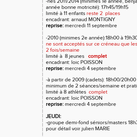
-nés 2011/2014 (minimes 1e année, benj
année bonne motricité): 17h45/19h15
limité à 11 enfants
reste 2 places
encadrant: arnaud MONTIGNY
reprise:
mercredi 11 septembre
-2010 (minimes 2e année):18h00 à 19h
ne sont acceptés sur ce créneau que les 
2 fois/semaine
limité à 8 jeunes
complet
encadrant: loic POISSON
reprise:
mercredi 4 septembre
-à partir de 2009 (cadets): 18h00/20h00
minimum de 2 séances/semaine et pratiq
limité à 8 athlètes
complet
encadrant: loic POISSON
reprise:
mercredi 4 septembre
JEUDI:
-groupe demi-fond séniors/masters 18
pour détail voir julien MARIE