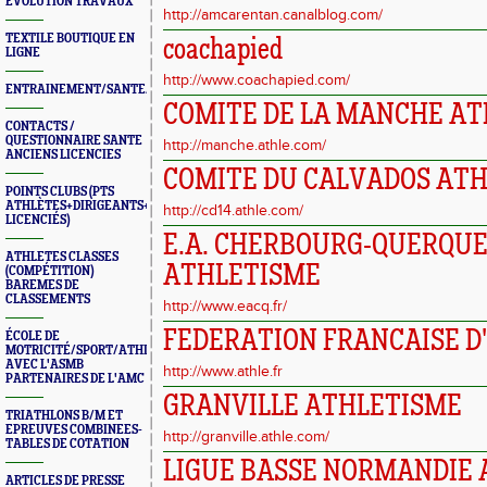
ÉVOLUTION TRAVAUX
http://amcarentan.canalblog.com/
TEXTILE BOUTIQUE EN
coachapied
LIGNE
http://www.coachapied.com/
ENTRAINEMENT/SANTE/JURYS/FORMATIONS
COMITE DE LA MANCHE AT
CONTACTS /
QUESTIONNAIRE SANTE
http://manche.athle.com/
ANCIENS LICENCIES
COMITE DU CALVADOS AT
POINTS CLUBS (PTS
ATHLÈTES+DIRIGEANTS+BONUS
http://cd14.athle.com/
LICENCIÉS)
E.A. CHERBOURG-QUERQUE
ATHLETES CLASSES
ATHLETISME
(COMPÉTITION)
BAREMES DE
CLASSEMENTS
http://www.eacq.fr/
FEDERATION FRANCAISE D
ÉCOLE DE
MOTRICITÉ/SPORT/ATHLÉ
AVEC L'ASMB
http://www.athle.fr
PARTENAIRES DE L'AMC
GRANVILLE ATHLETISME
TRIATHLONS B/M ET
EPREUVES COMBINEES-
http://granville.athle.com/
TABLES DE COTATION
LIGUE BASSE NORMANDIE 
ARTICLES DE PRESSE