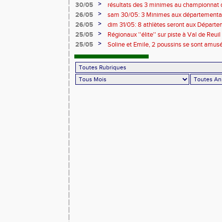
>
30/05
résultats des 3 minimes au championnat
>
26/05
sam 30/05: 3 Minimes aux départementaux 
horaires modifiées !!
>
26/05
dim 31/05: 8 athlètes seront aux Départe
à Caen !
>
25/05
Régionaux ''élite'' sur piste à Val de Reu
conditions de participation
>
25/05
Soline et Emile, 2 poussins se sont amusé