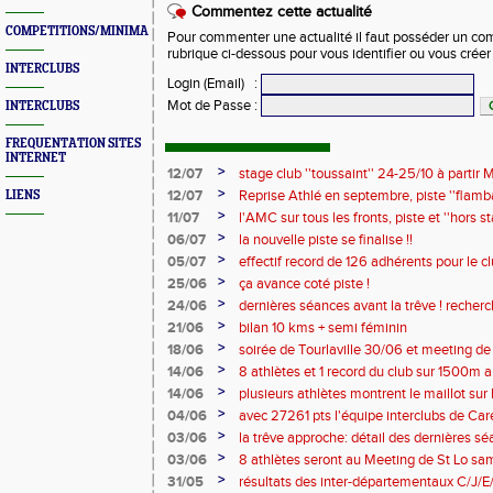
Commentez cette actualité
COMPETITIONS/MINIMAS/MEETINGS/ENGAGES
Pour commenter une actualité il faut posséder un compt
rubrique ci-dessous pour vous identifier ou vous crée
INTERCLUBS
Login (Email)
:
Mot de Passe
:
INTERCLUBS
FREQUENTATION SITES
INTERNET
>
12/07
stage club ''toussaint'' 24-25/10 à partir M
>
12/07
Reprise Athlé en septembre, piste ''flamban
LIENS
complètes !!
>
11/07
l'AMC sur tous les fronts, piste et ''hors
>
06/07
la nouvelle piste se finalise !!
>
05/07
effectif record de 126 adhérents pour le c
>
25/06
ça avance coté piste !
>
24/06
dernières séances avant la trêve ! recher
2026/2027 !
>
21/06
bilan 10 kms + semi féminin
>
18/06
soirée de Tourlaville 30/06 et meeting de
inscriptions
>
14/06
8 athlètes et 1 record du club sur 1500m a
>
14/06
plusieurs athlètes montrent le maillot sur l
>
04/06
avec 27261 pts l'équipe interclubs de Ca
!!
>
03/06
la trêve approche: détail des dernières s
entraineurs pour saison 2026/2027 !
>
03/06
8 athlètes seront au Meeting de St Lo sam 
>
31/05
résultats des inter-départementaux C/J/