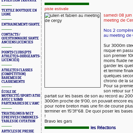
ÉVOLUTION TRAVAUX
piste estivale
TEXTILE BOUTIQUE EN
LIGNE
samedi 08 juin
meeting de Ce
ENTRAINEMENT/SANTE/JURYS/FORMATIONS
Nos 2 compères
CONTACTS /
au meeting de 
QUESTIONNAIRE SANTE
ANCIENS LICENCIES
Sur 3000m steep
risque en pass
POINTS CLUBS (PTS
son premier 1
ATHLÈTES+DIRIGEANTS+BONUS
LICENCIÉS)
moins fluide ne
garder les que
ATHLETES CLASSES
et termine fina
(COMPÉTITION)
quelques secon
BAREMES DE
chrono de la sa
CLASSEMENTS
Pour sa premier
son retour sur
ÉCOLE DE
partait sur les bases de son au record au
200
MOTRICITÉ/SPORT/ATHLÉ
AVEC L'ASMB
3000m proche de 9'00, on pouvait encore es
PARTENAIRES DE L'AMC
pour notre breton mais une fin de course plus
terminer en 15'31''68. De quoi poser les bases
TRIATHLONS B/M ET
!
EPREUVES COMBINEES-
Bravo les gars
TABLES DE COTATION
les Réactions
ARTICLES DE PRESSE