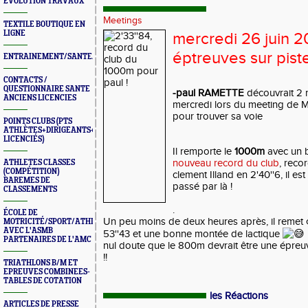
ÉVOLUTION TRAVAUX
Meetings
TEXTILE BOUTIQUE EN
LIGNE
mercredi 26 juin 
éptreuves sur pist
ENTRAINEMENT/SANTE/JURYS/FORMATIONS
CONTACTS /
QUESTIONNAIRE SANTE
-paul RAMETTE
découvrait 2 
ANCIENS LICENCIES
mercredi lors du meeting de 
pour trouver sa voie
POINTS CLUBS (PTS
ATHLÈTES+DIRIGEANTS+BONUS
LICENCIÉS)
Il remporte le
1000m
avec un 
nouveau record du club
, reco
ATHLETES CLASSES
(COMPÉTITION)
clement Illand en 2'40''6, il est 
BAREMES DE
passé par là !
CLASSEMENTS
.
ÉCOLE DE
Un peu moins de deux heures après, il remet
MOTRICITÉ/SPORT/ATHLÉ
AVEC L'ASMB
53''43 et une bonne montée de lactique
PARTENAIRES DE L'AMC
nul doute que le 800m devrait être une épreuv
!!
TRIATHLONS B/M ET
EPREUVES COMBINEES-
TABLES DE COTATION
les Réactions
ARTICLES DE PRESSE