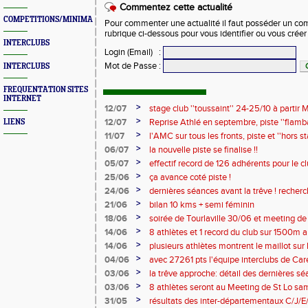
Commentez cette actualité
COMPETITIONS/MINIMAS/MEETINGS/ENGAGES
Pour commenter une actualité il faut posséder un compt
rubrique ci-dessous pour vous identifier ou vous crée
INTERCLUBS
Login (Email)
:
Mot de Passe
:
INTERCLUBS
FREQUENTATION SITES
INTERNET
>
12/07
stage club ''toussaint'' 24-25/10 à partir M
>
12/07
Reprise Athlé en septembre, piste ''flamban
LIENS
complètes !!
>
11/07
l'AMC sur tous les fronts, piste et ''hors
>
06/07
la nouvelle piste se finalise !!
>
05/07
effectif record de 126 adhérents pour le c
>
25/06
ça avance coté piste !
>
24/06
dernières séances avant la trêve ! recher
2026/2027 !
>
21/06
bilan 10 kms + semi féminin
>
18/06
soirée de Tourlaville 30/06 et meeting de
inscriptions
>
14/06
8 athlètes et 1 record du club sur 1500m a
>
14/06
plusieurs athlètes montrent le maillot sur l
>
04/06
avec 27261 pts l'équipe interclubs de Ca
!!
>
03/06
la trêve approche: détail des dernières s
entraineurs pour saison 2026/2027 !
>
03/06
8 athlètes seront au Meeting de St Lo sam 
>
31/05
résultats des inter-départementaux C/J/