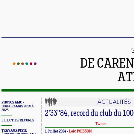
DE CAREN
AT
ACTUALITÉS
PHOTOS AMC -
DIAPORAMAS 2014 À
2025
2'33''84, record du club du 10
EFFECTIFS/RECORDS
Tweet
TRAVAUX PISTE
1 Juillet 2024 -
Loic POISSON