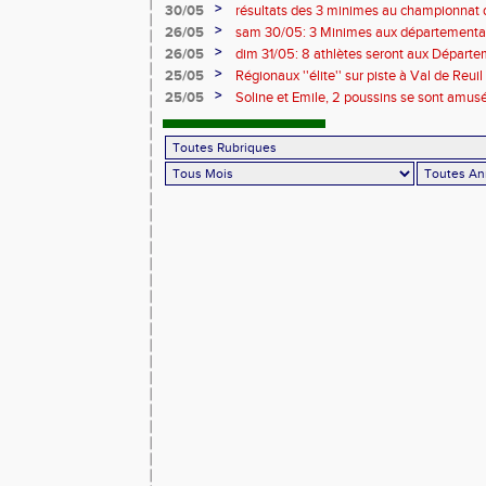
>
30/05
résultats des 3 minimes au championnat
>
26/05
sam 30/05: 3 Minimes aux départementaux 
horaires modifiées !!
>
26/05
dim 31/05: 8 athlètes seront aux Départe
à Caen !
>
25/05
Régionaux ''élite'' sur piste à Val de Reu
conditions de participation
>
25/05
Soline et Emile, 2 poussins se sont amusé