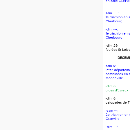
en salle C/J/E/
sam ----:
1e triathlon en 
Cherbourg
-dim ---:
1e triathlon en 
Cherbourg
-dim 29:
foulées St Lois
DECEMB
sam 5:
inter-départem
combinées en s
Mondeville
-dim 6:
cross d'Evreux
-dim 6:
galopades de To
-sam ---:
2e triathlon en
Granville
-dim ---: