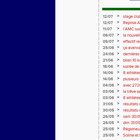
>
12/07
stage club
>
12/07
Reprise At
complètes
>
11/07
l'AMC sur 
>
06/07
la nouvell
>
05/07
effectif r
>
25/06
ça avance
>
24/06
dernières
2026/202
>
21/06
bilan 10 
>
18/06
soirée de
inscriptio
>
14/06
8 athlète
>
14/06
plusieurs 
>
04/06
avec 2726
!!
>
03/06
la trêve 
entraineu
>
03/06
8 athlète
>
31/05
résultats
>
30/05
résultats
>
26/05
sam 30/05
horaires m
>
26/05
dim 31/05
à Caen !
>
25/05
Régionaux
condition
>
25/05
Soline et