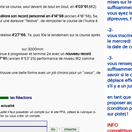
mises sur le
te sa course, seul devant de bout en bout, en
4'03''61
(IR2)
suffisammen
vous ayez le
liore son record personnel en 4'14''98
(ancien 4'18''56), 5e,
(épreuves, ho
r une épreuve ''festive'', de remporter la course de l'huitre à
-2-
réalise
4'27''66
, 7e, puis 10e le lendemain sur la course après
vous inscrir
le mercredi
la date de c
sur 3000mm:
inue à progresser et termine 2e avec un
nouveau record
-3-
7''91
( ancien 8'53''25) performance de niveau IR2 comme
vous rensei
suffisammen
etrouve une belle forme avec un joli chrono pour un ''vieux'', de
savoir si le 
déplace eff
s'il y a un j
en tant que
les Réactions
proposer aid
actualité
(condition p
ité il faut posséder un compte sur le site FFA, utilisez la rubrique ci-
sur piste) !
fier ou vous créer un compte.
INFO
|
compétition