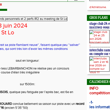
ON
d'Athlétisme.
GROS PLANS
stage club 24 e
8 juin 2024
inscrivez-vous 
 St Lo
rait sa piste flambant neuve'', faisant quelque peu ''saliver''
is, qui sont très loin d'avoir les mêmes conditions
interclubs sam
on compte sur v
saut en longueur:
te tess LEBARBANCHON ne réalise pas un concours
course d'élan très irrégulière
CALENDRIER 
sur 1500m:
INFO
RISOIS
, quelque peu fatiguée par l'après bac, est 6e en
compétitions
-1-
EROUARD
conclue bellement sa saison sur piste avec un
record
les informat
'16
(ancien 5'35''50)