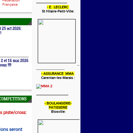
Fédération
--------------------------
Française
- E. LECLERC
St Hilaire-Petit-Ville:
t 25 oct 2026:
!
 2 et 16 mai 2026
ous !!!!
--
------------------------
- ASSURANCE MMA
Carentan-les-Marais :
---------------------------
COMPETITIONS
- BOULANGERIE-
PATISSERIE
Blosville:
 piste/cross:
ions seront