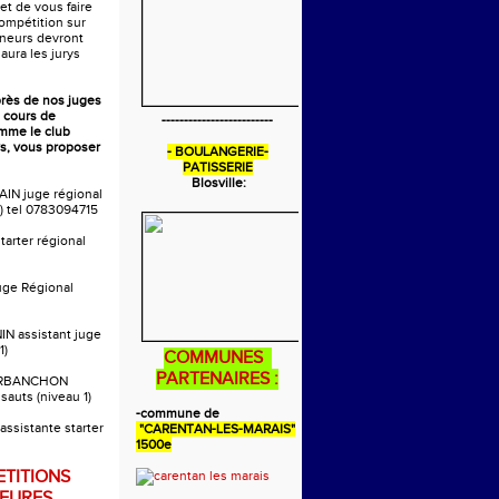
 et de vous faire
compétition sur
aineurs devront
 aura les jurys
près de nos juges
 cours de
-------------------------
omme le club
s, vous proposer
- BOULANGERIE-
PATISSERIE
Blosville:
AIN juge régional
) tel 0783094715
tarter régional
uge Régional
IN assistant juge
1)
COMMUNES
PARTENAIRES :
ARBANCHON
 sauts (niveau 1)
-commune de
ssistante starter
"CARENTAN-LES-MARAIS"
1500e
TITIONS
EURES