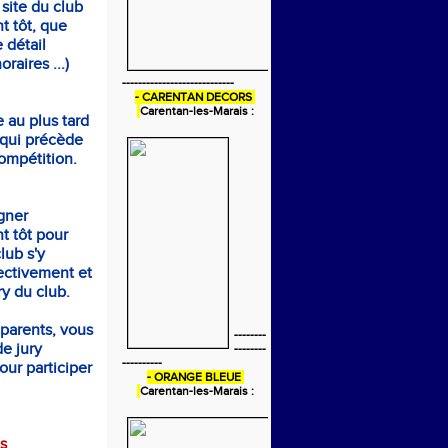
 site du club
t tôt, que
 détail
raires ...)
----------------------------
- CARENTAN DECORS
Carentan-les-Marais :
e au plus tard
 qui précède
ompétition.
gner
t tôt pour
club s'y
ectivement et
ury du club.
 parents, vous
--------
e jury
--------
----------
our participer
- ORANGE BLEUE
Carentan-les-Marais :
s