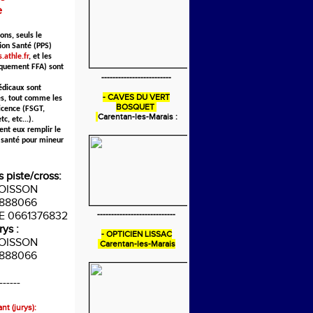
e
ons, seuls le
ion Santé (PPS)
.athle.fr
, et les
iquement FFA) sont
-------------------------
édicaux sont
- CAVES DU VERT
s, tout comme les
BOSQUET
icence (FSGT,
Carentan-les-Marais :
c, etc...).
ent eux remplir le
 santé pour mineur
s piste/cross:
POISSON
888066
IE 0661376832
----------------------------
rys :
- OPTICIEN LISSAC
POISSON
Carentan-les-Marais
888066
------
nt (jurys):