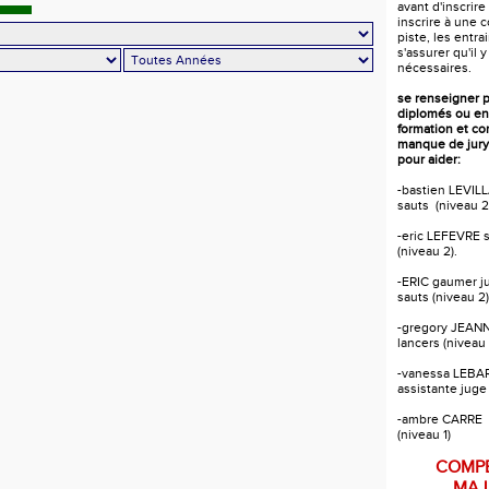
avant d'inscrire
inscrire à une 
piste, les entr
s'assurer qu'il y
nécessaires.
se renseigner 
diplomés ou en
formation et c
manque de jury
pour aider:
-bastien LEVILL
sauts (niveau 2
-eric LEFEVRE s
(niveau 2).
-ERIC gaumer j
sauts (niveau 2)
-gregory JEANN
lancers (niveau 
-vanessa LEB
assistante juge
-ambre CARRE a
(niveau 1)
COMPE
MAJ