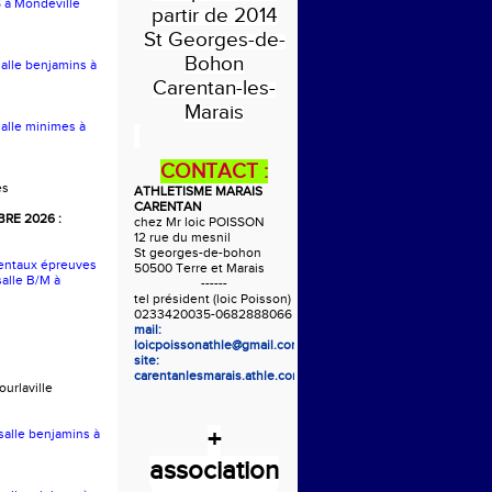
S à Mondeville
partir de 2014
St Georges-de-
Bohon
salle benjamins à
Carentan-les-
Marais
salle minimes à
CONTACT :
es
ATHLETISME MARAIS
CARENTAN
RE 2026 :
chez Mr loic POISSON
12 rue du mesnil
St georges-de-bohon
entaux épreuves
50500 Terre et Marais
alle B/M à
------
tel président (loic Poisson)
0233420035-0682888066
mail:
loicpoissonathle@gmail.com
site:
carentanlesmarais.athle.com
urlaville
+
 salle benjamins à
association