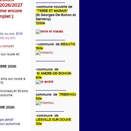
-------------------------
2026/2027
-commune nouvelle de
mme encore
"TERRE ET MARAIS"
(St Georges-De-Bohon et
plet ):
Sainteny):
1200e
alle ou ext. B/M
alle ou ext.
-------------------------
-
-commune de
MEAUTIS
ou compet
150e
 sur route et
-------------------------
BRE 2026:
-commune de
St ANDRE-DE-BOHON
60e
 kms sur route à
27)
-------------------------
-
 minimes) et 10 kms
commune de
TRIBEHOU
nocturne
50e
RE 2026:
------------------------
-commune de
pe athlé''
LIESVILLE SUR DOUVE
our automnal
30e