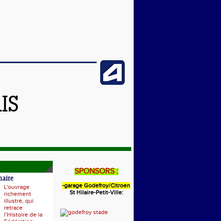
IS
SPONSORS :
naire
-garage Godefroy/Citroen
L'ouvrage
St Hilaire-Petit-Ville:
richement
illustré, qui
retrace
l’Histoire de la