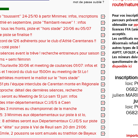
mot de passe oublié ?
route/natur
 ''toussaint'' 24-25/10 à partir Minimes: infos, inscriptions
Pour vos inscripti
parcours prévent
hlé en septembre, piste ''flambant-neuve'' ! : infos
obtenable sur
pps
 !!
tous les fronts, piste et ''hors stade'' 20/06 au 05/07
licences FFA (un
e piste se finalise !!
acceptés.
Les certificats m
ecord de 126 adhérents pour le club d'Athlé Carentanais !!
désormais refusé
 coté piste !
autres types de l
 séances avant la trêve ! recherche entraineurs pour saison
ASPTT, UFOLEP, et
Les mineurs doiv
7 !
kms + semi féminin
questionnaire de
 Tourlaville 30/06 et meeting de coutances 01/07: infos et
disponible ici
ns
s et 1 record du club sur 1500m au meeting de St Lo !
inscription
athlètes montrent le maillot sur le ''hors stade''
loic 
1 pts l'équipe interclubs de Carentan monte en Régionale
0682
approche: détail des dernières séances, recherche
julien MAR
rs pour saison 2026/2027 !
s seront au Meeting de St Lo sam 13 juin: infos
ju
 des inter-départementaux C/J/E/S à Caen
loic 
 des 3 minimes au championnat de la manche
0682
: 3 Minimes aux départementaux sur piste à st lo,
odifiées !!
: 8 athlètes seront aux Départementaux C/J/E/S sur piste
---
 ''élite'' sur piste à Val de Reuil sam 20 dim 21/06:
s de participation
 Emile, 2 poussins se sont amusés au triathlon de Bayeux
importa