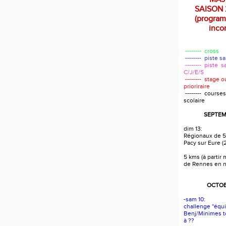
SAISON 
(progra
incom
-------- cross
-------- piste s
-------- piste s
C/J/E/S
-------- stage 
prioriraire
-------- courses
scolaire
SEPTEM
dim 13:
Régionaux de 5
Pacy sur Eure (
5 kms (à partir
de Rennes en 
OCTOB
-sam 10:
challenge ''équi
Benj/Minimes t
à ??