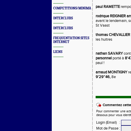
paul RAMETTE
rempor
COMPETITIONS/MINIMAS/MEETINGS/ENGAGES
rodrique REIGNIER amé
INTERCLUBS
avant le lendemain, su
St Vaast
INTERCLUBS
thomas CHEVALLIER
FREQUENTATION SITES
les huitres
INTERNET
LIENS
nathan SAVARY
cont
personnel
porté à
8'4
paul !
arnaud MONTIGNY
r
9'29''46,
8e
Commentez cette 
Pour commenter une actual
dessous pour vous identi
Login (Email)
:
Mot de Passe
: