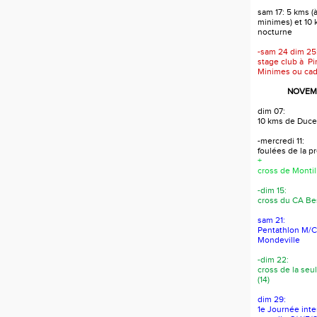
sam 17: 5 kms (à
minimes) et 10
nocturne
-sam 24 dim 25
stage club à Pi
Minimes ou cad
NOVEMB
dim 07:
10 kms de Duce
-mercredi 11:
foulées de la 
+
cross de Montil
-dim 15:
cross du CA Bes
sam 21:
Pentathlon M/C/
Mondeville
-dim 22:
cross de la seul
(14)
dim 29:
1e Journée int