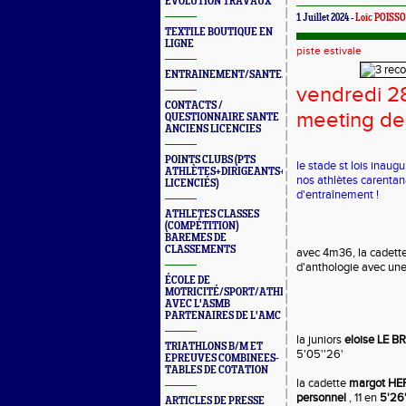
ÉVOLUTION TRAVAUX
1 Juillet 2024 -
Loic POISS
TEXTILE BOUTIQUE EN
LIGNE
piste estivale
ENTRAINEMENT/SANTE/JURYS/FORMATIONS
vendredi 2
CONTACTS /
meeting de
QUESTIONNAIRE SANTE
ANCIENS LICENCIES
POINTS CLUBS (PTS
le stade st lois inaugu
ATHLÈTES+DIRIGEANTS+BONUS
nos athlètes carentana
LICENCIÉS)
d'entraînement !
ATHLETES CLASSES
(COMPÉTITION)
BAREMES DE
CLASSEMENTS
avec 4m36, la cadet
d'anthologie avec une 
ÉCOLE DE
MOTRICITÉ/SPORT/ATHLÉ
AVEC L'ASMB
PARTENAIRES DE L'AMC
la juniors
eloise LE B
TRIATHLONS B/M ET
5'05''26'
EPREUVES COMBINEES-
TABLES DE COTATION
la cadette
margot H
personnel
, 11 en
5'26'
ARTICLES DE PRESSE