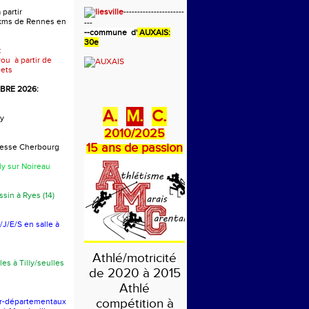
 partir
----------------------
 kms de Rennes en
---
-
-commune d'
AUXAIS:
30e
:
rou à partir de
ets
RE 2026:
A.
M.
C.
y
2010/2025
15 ans de passion
presse Cherbourg
ly sur Noireau
sin à Ryes (14)
J/E/S en salle à
Athlé/motricité
les à Tilly/seulles
de 2020 à 2015
Athlé
compétition à
er-départementaux