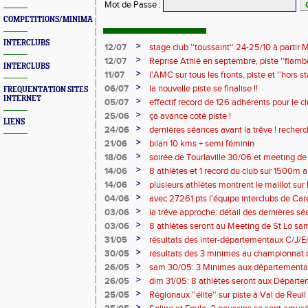
Mot de Passe
:
COMPETITIONS/MINIMAS/MEETINGS/ENGAGES
INTERCLUBS
>
12/07
stage club ''toussaint'' 24-25/10 à partir M
>
12/07
Reprise Athlé en septembre, piste ''flamban
INTERCLUBS
complètes !!
>
11/07
l'AMC sur tous les fronts, piste et ''hors
>
06/07
la nouvelle piste se finalise !!
FREQUENTATION SITES
INTERNET
>
05/07
effectif record de 126 adhérents pour le c
>
25/06
ça avance coté piste !
LIENS
>
24/06
dernières séances avant la trêve ! recher
2026/2027 !
>
21/06
bilan 10 kms + semi féminin
>
18/06
soirée de Tourlaville 30/06 et meeting de
inscriptions
>
14/06
8 athlètes et 1 record du club sur 1500m a
>
14/06
plusieurs athlètes montrent le maillot sur l
>
04/06
avec 27261 pts l'équipe interclubs de Ca
!!
>
03/06
la trêve approche: détail des dernières s
entraineurs pour saison 2026/2027 !
>
03/06
8 athlètes seront au Meeting de St Lo sam 
>
31/05
résultats des inter-départementaux C/J/
>
30/05
résultats des 3 minimes au championnat
>
26/05
sam 30/05: 3 Minimes aux départementaux 
horaires modifiées !!
>
26/05
dim 31/05: 8 athlètes seront aux Départe
à Caen !
>
25/05
Régionaux ''élite'' sur piste à Val de Reu
conditions de participation
>