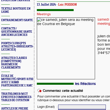
ÉVOLUTION TRAVAUX
13 Juillet 2024 -
Loic POISSON
TEXTILE BOUTIQUE EN
LIGNE
Meetings
samedi 1
ENTRAINEMENT/SANTE/JURYS/FORMATIONS
meeting
CONTACTS /
QUESTIONNAIRE SANTE
ANCIENS LICENCIES
julien d
forme a
POINTS CLUBS (PTS
bon te
ATHLÈTES+DIRIGEANTS+BONUS
pour mé
LICENCIÉS)
3'44''57
ATHLETES CLASSES
(COMPÉTITION)
BAREMES DE
CLASSEMENTS
ÉCOLE DE
MOTRICITÉ/SPORT/ATHLÉ
AVEC L'ASMB
les Réactions
PARTENAIRES DE L'AMC
Commentez cette actualité
TRIATHLONS B/M ET
Pour commenter une actualité il faut posséder un compt
EPREUVES COMBINEES-
rubrique ci-dessous pour vous identifier ou vous crée
TABLES DE COTATION
Login (Email)
:
ARTICLES DE PRESSE