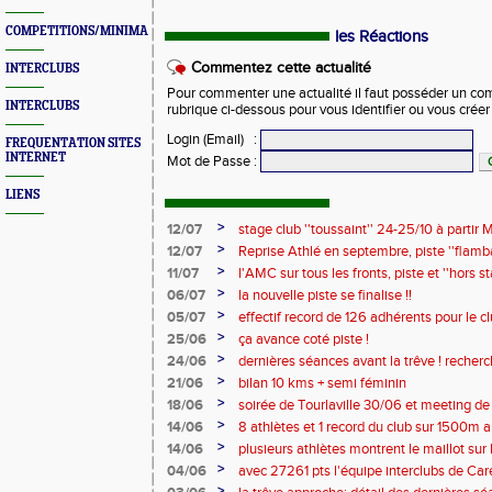
COMPETITIONS/MINIMAS/MEETINGS/ENGAGES
les Réactions
Commentez cette actualité
INTERCLUBS
Pour commenter une actualité il faut posséder un compt
INTERCLUBS
rubrique ci-dessous pour vous identifier ou vous crée
Login (Email)
:
FREQUENTATION SITES
INTERNET
Mot de Passe
:
LIENS
>
12/07
stage club ''toussaint'' 24-25/10 à partir M
>
12/07
Reprise Athlé en septembre, piste ''flamban
complètes !!
>
11/07
l'AMC sur tous les fronts, piste et ''hors
>
06/07
la nouvelle piste se finalise !!
>
05/07
effectif record de 126 adhérents pour le c
>
25/06
ça avance coté piste !
>
24/06
dernières séances avant la trêve ! recher
2026/2027 !
>
21/06
bilan 10 kms + semi féminin
>
18/06
soirée de Tourlaville 30/06 et meeting de
inscriptions
>
14/06
8 athlètes et 1 record du club sur 1500m a
>
14/06
plusieurs athlètes montrent le maillot sur l
>
04/06
avec 27261 pts l'équipe interclubs de Ca
!!
>