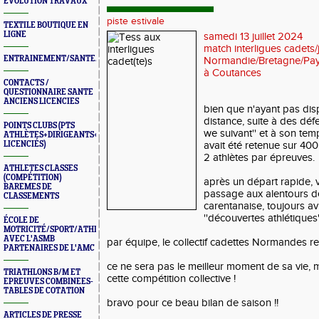
ÉVOLUTION TRAVAUX
piste estivale
TEXTILE BOUTIQUE EN
LIGNE
samedi 13 juillet 2024
match interligues cadets/
ENTRAINEMENT/SANTE/JURYS/FORMATIONS
Normandie/Bretagne/Pays
à Coutances
CONTACTS /
QUESTIONNAIRE SANTE
ANCIENS LICENCIES
bien que n'ayant pas disp
distance, suite à des déf
POINTS CLUBS (PTS
we suivant'' et à son te
ATHLÈTES+DIRIGEANTS+BONUS
LICENCIÉS)
avait été retenue sur 400
2 athlètes par épreuves.
ATHLETES CLASSES
(COMPÉTITION)
après un départ rapide, 
BAREMES DE
passage aux alentours de
CLASSEMENTS
carentanaise, toujours a
''découvertes athlétiques''
ÉCOLE DE
MOTRICITÉ/SPORT/ATHLÉ
AVEC L'ASMB
par équipe, le collectif cadettes Normandes re
PARTENAIRES DE L'AMC
ce ne sera pas le meilleur moment de sa vie, m
TRIATHLONS B/M ET
cette compétition collective !
EPREUVES COMBINEES-
TABLES DE COTATION
bravo pour ce beau bilan de saison !!
ARTICLES DE PRESSE