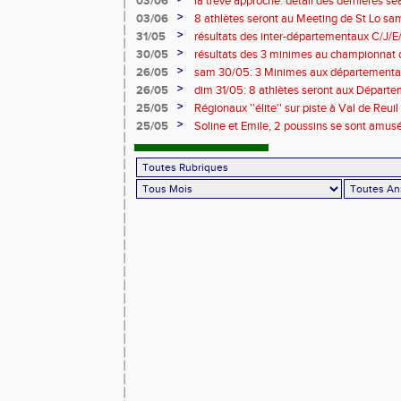
03/06
la trêve approche: détail des dernières s
entraineurs pour saison 2026/2027 !
>
03/06
8 athlètes seront au Meeting de St Lo sam 
>
31/05
résultats des inter-départementaux C/J/
>
30/05
résultats des 3 minimes au championnat
>
26/05
sam 30/05: 3 Minimes aux départementaux 
horaires modifiées !!
>
26/05
dim 31/05: 8 athlètes seront aux Départe
à Caen !
>
25/05
Régionaux ''élite'' sur piste à Val de Reu
conditions de participation
>
25/05
Soline et Emile, 2 poussins se sont amusé