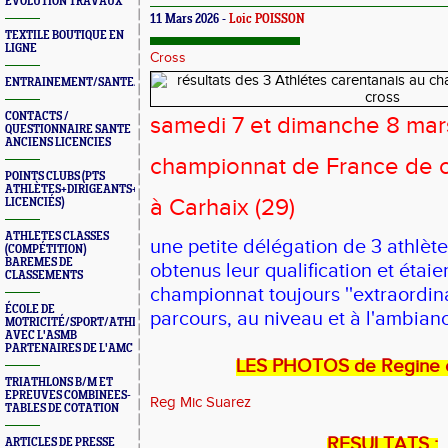
ÉVOLUTION TRAVAUX
11 Mars 2026 -
Loic POISSON
TEXTILE BOUTIQUE EN
LIGNE
Cross
ENTRAINEMENT/SANTE/JURYS/FORMATIONS
CONTACTS /
samedi 7 et dimanche 8 ma
QUESTIONNAIRE SANTE
ANCIENS LICENCIES
championnat de France de 
POINTS CLUBS (PTS
ATHLÈTES+DIRIGEANTS+BONUS
à Carhaix (29)
LICENCIÉS)
ATHLETES CLASSES
une petite délégation de 3 athlèt
(COMPÉTITION)
BAREMES DE
obtenus leur qualification et étaie
CLASSEMENTS
championnat toujours ''extraordina
ÉCOLE DE
parcours, au niveau et à l'ambian
MOTRICITÉ/SPORT/ATHLÉ
AVEC L'ASMB
PARTENAIRES DE L'AMC
LES PHOTOS de Regine e
TRIATHLONS B/M ET
EPREUVES COMBINEES-
Reg Mic Suarez
TABLES DE COTATION
RESULTATS
:
ARTICLES DE PRESSE