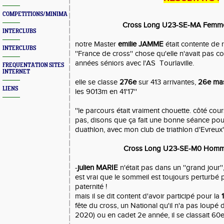
COMPETITIONS/MINIMAS/MEETINGS/ENGAGES
Cross Long U23-SE-MA Femm
INTERCLUBS
notre Master
emilie JAMME
était contente de 
INTERCLUBS
''France de cross'' chose qu'elle n'avait pas c
années séniors avec l'AS Tourlaville.
FREQUENTATION SITES
INTERNET
elle se classe
276e
sur 413 arrivantes,
26e mas
LIENS
les 9013m en 41'17''
''le parcours était vraiment chouette. côté cour
pas, disons que ça fait une bonne séance pour 
duathlon, avec mon club de triathlon d'Evreux'
Cross Long U23-SE-M0 Hom
-
julien MARIE
n'était pas dans un ''grand jour'',
est vrai que le sommeil est toujours perturbé p
paternité !
mais il se dit content d'avoir participé pour la
fête du cross, un National qu'il n'a pas loupé
2020) ou en cadet 2e année, il se classait 60e