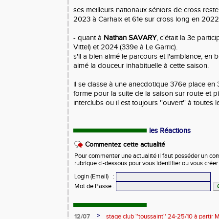
ses meilleurs nationaux séniors de cross reste
2023 à Carhaix et 61e sur cross long en 20
- quant à
Nathan SAVARY
, c'était la 3e part
Vittel) et 2024 (339e à Le Garric).
s'il a bien aimé le parcours et l'ambiance, en
aimé la douceur inhabituelle à cette saison.
il se classe à une anecdotique 376e place en 
forme pour la suite de la saison sur route et 
interclubs ou il est toujours ''ouvert'' à toutes 
les Réactions
Commentez cette actualité
Pour commenter une actualité il faut posséder un compt
rubrique ci-dessous pour vous identifier ou vous crée
Login (Email)
:
Mot de Passe
:
>
12/07
stage club ''toussaint'' 24-25/10 à partir M