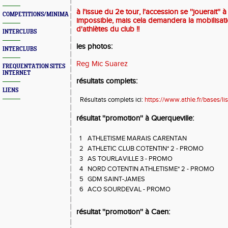
à l'issue du 2e tour, l'accession se ''jouerait''
COMPETITIONS/MINIMAS/MEETINGS/ENGAGES
impossible, mais cela demandera la mobilisa
d'athlètes du club !!
INTERCLUBS
les photos:
INTERCLUBS
Reg Mic Suarez
FREQUENTATION SITES
INTERNET
résultats complets:
LIENS
Résultats complets ici:
https://www.athle.fr/bases/li
résultat ''promotion'' à Querqueville:
1
ATHLETISME MARAIS CARENTAN
2
ATHLETIC CLUB COTENTIN* 2 - PROMO
3
AS TOURLAVILLE 3 - PROMO
4
NORD COTENTIN ATHLETISME* 2 - PROMO
5
GDM SAINT-JAMES
6
ACO SOURDEVAL - PROMO
résultat ''promotion'' à Caen: