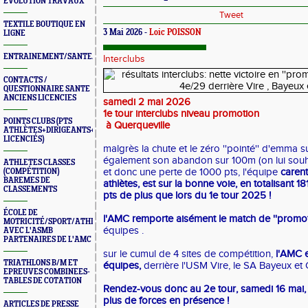
ÉVOLUTION TRAVAUX
Tweet
TEXTILE BOUTIQUE EN
3 Mai 2026 -
Loic POISSON
LIGNE
ENTRAINEMENT/SANTE/JURYS/FORMATIONS
Interclubs
CONTACTS /
QUESTIONNAIRE SANTE
ANCIENS LICENCIES
samedi 2 mai 2026
1e tour interclubs niveau promotion
POINTS CLUBS (PTS
à Querqueville
ATHLÈTES+DIRIGEANTS+BONUS
LICENCIÉS)
malgrès la chute et le zéro ''pointé'' d'emma s
également son abandon sur 100m (on lui souha
ATHLETES CLASSES
et donc une perte de 1000 pts, l'équipe
caren
(COMPÉTITION)
BAREMES DE
athlètes, est sur la bonne voie, en totalisant 1
CLASSEMENTS
pts de plus que lors du 1e tour 2025 !
ÉCOLE DE
l'AMC remporte aisément le match de ''promot
MOTRICITÉ/SPORT/ATHLÉ
équipes .
AVEC L'ASMB
PARTENAIRES DE L'AMC
sur le cumul de 4 sites de compétition,
l'AMC 
TRIATHLONS B/M ET
équipes,
derrière l'USM Vire, le SA Bayeux et
EPREUVES COMBINEES-
TABLES DE COTATION
Rendez-vous donc au 2e tour, samedi 16 mai,
plus de forces en présence !
ARTICLES DE PRESSE