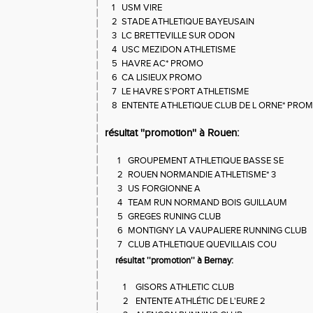
1
USM VIRE
2
STADE ATHLETIQUE BAYEUSAIN
3
LC BRETTEVILLE SUR ODON
4
USC MEZIDON ATHLETISME
5
HAVRE AC* PROMO
6
CA LISIEUX PROMO
7
LE HAVRE S'PORT ATHLETISME
8
ENTENTE ATHLETIQUE CLUB DE L ORNE* PRO
résultat ''promotion'' à Rouen:
1
GROUPEMENT ATHLETIQUE BASSE SE
2
ROUEN NORMANDIE ATHLETISME* 3
3
US FORGIONNE A
4
TEAM RUN NORMAND BOIS GUILLAUM
5
GREGES RUNING CLUB
6
MONTIGNY LA VAUPALIERE RUNNING CLUB
7
CLUB ATHLETIQUE QUEVILLAIS COU
résultat ''promotion'' à Bernay:
1
GISORS ATHLETIC CLUB
2
ENTENTE ATHLÉTIC DE L'EURE 2