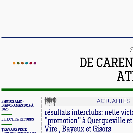
DE CAREN
AT
ACTUALITÉS
PHOTOS AMC -
DIAPORAMAS 2014 À
2025
résultats interclubs: nette vict
''promotion'' à Querqueville et
EFFECTIFS/RECORDS
Vire , Bayeux et Gisors
TRAVAUX PISTE