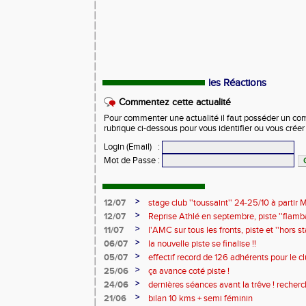
les Réactions
Commentez cette actualité
Pour commenter une actualité il faut posséder un compt
rubrique ci-dessous pour vous identifier ou vous crée
Login (Email)
:
Mot de Passe
:
>
12/07
stage club ''toussaint'' 24-25/10 à partir M
>
12/07
Reprise Athlé en septembre, piste ''flamban
complètes !!
>
11/07
l'AMC sur tous les fronts, piste et ''hors
>
06/07
la nouvelle piste se finalise !!
>
05/07
effectif record de 126 adhérents pour le c
>
25/06
ça avance coté piste !
>
24/06
dernières séances avant la trêve ! recher
2026/2027 !
>
21/06
bilan 10 kms + semi féminin