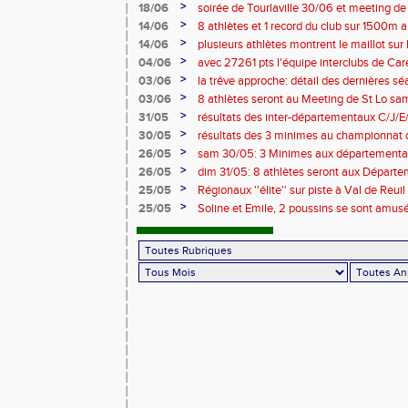
>
18/06
soirée de Tourlaville 30/06 et meeting de
inscriptions
>
14/06
8 athlètes et 1 record du club sur 1500m a
>
14/06
plusieurs athlètes montrent le maillot sur l
>
04/06
avec 27261 pts l'équipe interclubs de Ca
!!
>
03/06
la trêve approche: détail des dernières s
entraineurs pour saison 2026/2027 !
>
03/06
8 athlètes seront au Meeting de St Lo sam 
>
31/05
résultats des inter-départementaux C/J/
>
30/05
résultats des 3 minimes au championnat
>
26/05
sam 30/05: 3 Minimes aux départementaux 
horaires modifiées !!
>
26/05
dim 31/05: 8 athlètes seront aux Départe
à Caen !
>
25/05
Régionaux ''élite'' sur piste à Val de Reu
conditions de participation
>
25/05
Soline et Emile, 2 poussins se sont amusé