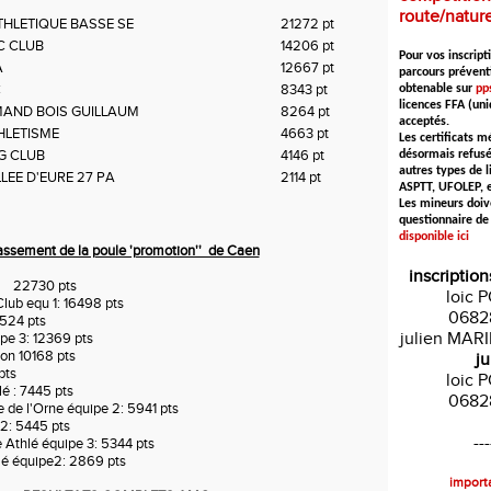
route/natur
HLETIQUE BASSE SE
21272 pt
C CLUB
14206 pt
Pour vos inscripti
A
12667 pt
parcours prévent
C
8343 pt
obtenable sur
pps
licences FFA (un
AND BOIS GUILLAUM
8264 pt
acceptés.
HLETISME
4663 pt
Les certificats m
G CLUB
4146 pt
désormais refusé
autres types de l
LEE D'EURE 27 PA
2114 pt
ASPTT, UFOLEP, et
Les mineurs doiv
questionnaire de
disponible ici
assement de la poule 'promotion'' de Caen
inscription
1 : 22730 pts
loic 
lub equ 1: 16498 pts
0682
5524 pts
julien MAR
ipe 3: 12369 pts
n 10168 pts
ju
pts
loic 
lé : 7445 pts
0682
 de l'Orne équipe 2: 5941 pts
2: 5445 pts
---
Athlé équipe 3: 5344 pts
lé équipe2: 2869 pts
importa