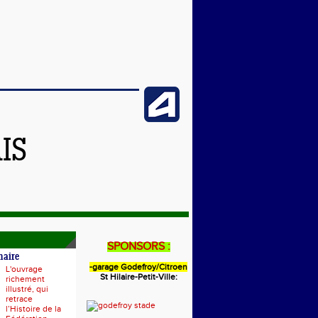
IS
SPONSORS :
naire
-garage Godefroy/Citroen
L'ouvrage
St Hilaire-Petit-Ville:
richement
illustré, qui
retrace
l’Histoire de la