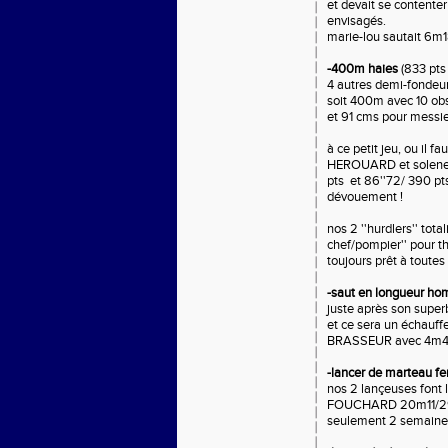
et devait se contente
envisagés.
marie-lou sautait 6m1
-400m haies
(833 pt
4 autres demi-fondeurs
soit 400m avec 10 o
et 91 cms pour messie
à ce petit jeu, ou il 
HEROUARD et solene M
pts et 86''72/ 390 pts
dévouement !
nos 2 ''hurdlers'' tota
chef/pompier'' pour 
toujours prêt à toutes
-saut en longueur h
juste après son sup
et ce sera un échauff
BRASSEUR avec 4m4
-lancer de marteau 
nos 2 lançeuses font
FOUCHARD 20m11/294 p
seulement 2 semaine