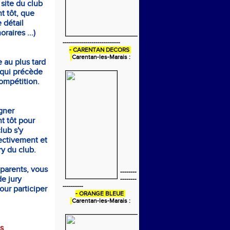
 site du club
t tôt, que
 détail
raires ...)
----------------------------
- CARENTAN DECORS
Carentan-les-Marais :
e au plus tard
 qui précède
ompétition.
gner
t tôt pour
club s'y
ectivement et
ury du club.
 parents, vous
--------
e jury
--------
----------
our participer
- ORANGE BLEUE
Carentan-les-Marais :
s