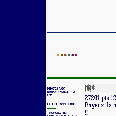
PHOTOS AMC -
DIAPORAMAS 2014 À
2025
27261 pts ! 
Bayeux, la 
EFFECTIFS/RECORDS
!!
TRAVAUX PISTE