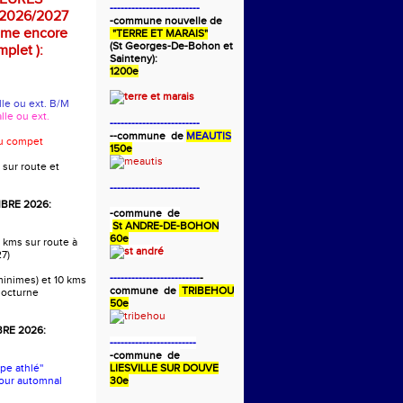
-------------------------
2026/2027
-commune nouvelle de
mme encore
"TERRE ET MARAIS"
(St Georges-De-Bohon et
plet ):
Sainteny):
1200e
alle ou ext. B/M
alle ou ext.
-------------------------
-
-commune de
MEAUTIS
ou compet
150e
 sur route et
-------------------------
BRE 2026:
-commune de
St ANDRE-DE-BOHON
60e
 kms sur route à
27)
-------------------------
-
 minimes) et 10 kms
commune de
TRIBEHOU
nocturne
50e
RE 2026:
------------------------
-commune de
pe athlé''
LIESVILLE SUR DOUVE
our automnal
30e