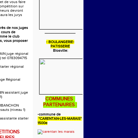
 et de vous faire
compétition sur
aineurs devront
 aura les jurys
près de nos juges
 cours de
-------------------------
omme le club
s, vous proposer
- BOULANGERIE-
PATISSERIE
Blosville:
AIN juge régional
) tel 0783094715
tarter régional
uge Régional
IN assistant juge
1)
COMMUNES
PARTENAIRES :
ARBANCHON
 sauts (niveau 1)
-commune de
ssistante starter
"CARENTAN-LES-MARAIS"
1500e
TITIONS
EURES