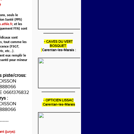
e
ons, seuls le
ion Santé (PPS)
.athle.fr
, et les
iquement FFA) sont
-------------------------
édicaux sont
- CAVES DU VERT
s, tout comme les
BOSQUET
icence (FSGT,
Carentan-les-Marais :
c, etc...).
ent eux remplir le
 santé pour mineur
s piste/cross:
POISSON
888066
IE 0661376832
----------------------------
rys :
- OPTICIEN LISSAC
POISSON
Carentan-les-Marais
888066
------
nt (jurys):