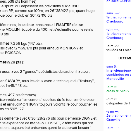
en salle C/J/E/
mes, 538 pts hommes)
 le sprint, qui dépassent les prévisions eux aussi !
 son RP, comme sur 100m, en 26''38/422 pts, quant hugo
sam ----:
 pour le club en 30''72/116 pts
1e triathlon en 
Cherbourg
 féminines, la cadette anasthasia LEMAITRE réalise
ene MOULIN récupère du 400h et s'échauffe pour le relais
-dim ---:
1e triathlon en 
8 pts
Cherbourg
hommes
7,256 kgs (447 pts) :
-dim 29:
ussi avec 12m69/170 pts pour arnaud MONTIGNY et
foulées St Lois
loic POISSON
DECEMB
mmes
(928 pts ):
sam 5:
inter-départem
à aussi avec 2 ''grands'' spécialistes du saut en hauteur,
combinées en s
Mondeville
n SAVARY, tous les deux avec la technique du ''fosbury'',
s et 1m45/443 pts
-dim 6:
cross d'Evreux
mes, 497 pts femmes):
-dim 6:
sonnable au ''lancement'' que lors du 1e tour, améliore son
galopades de To
ts et arnaud MONTIGNY toujours volontaire pour boucher les
pts en 5'05''27
-sam ---:
2e triathlon en
pas démérité avec 6'36''28/276 pts pour clemence DIGNE et
Granville
 la 1e expérience de marie-lou JOSSET, 2 féminines qui ont
t ont toujours été présentes quant le club avait besoin !
-dim ---: