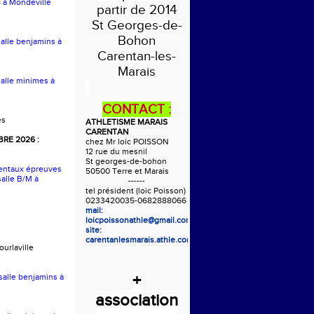
S à Mondeville
partir de 2014
St Georges-de-
Bohon
salle benjamins à
Carentan-les-
Marais
salle minimes à
CONTACT :
es
ATHLETISME MARAIS
CARENTAN
RE 2026 :
chez Mr loic POISSON
12 rue du mesnil
St georges-de-bohon
entaux épreuves
50500 Terre et Marais
alle B/M à
------
tel président (loic Poisson)
0233420035-0682888066
mail:
loicpoissonathle@gmail.com
site:
carentanlesmarais.athle.com
urlaville
+
 salle benjamins à
association