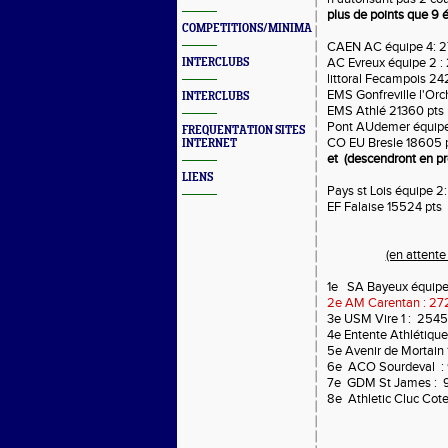
plus de points que 9 é
COMPETITIONS/MINIMAS/MEETINGS/ENGAGES
CAEN AC équipe 4: 2
AC Evreux équipe 2 :
INTERCLUBS
littoral Fecampois 24
EMS Gonfreville l'Orch
INTERCLUBS
EMS Athlé 21360 pts
Pont AUdemer équipe 
FREQUENTATION SITES
CO EU Bresle 18605 
INTERNET
et (descendront en pr
LIENS
Pays st Lois équipe 2
EF Falaise 15524 pts
(en attent
1e SA Bayeux équipe
2e AM Carentan : 272
3e USM Vire 1 : 2545
4e Entente Athlétique
5e Avenir de Mortain
6e ACO Sourdeval : 
7e GDM St James : 
8e Athletic Cluc Cote