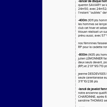
-lancer de disque h
quentin SAVARY se lac
24m50, avec 24m52/41
l'instant ''oubliés'' 
-400m
(1011 pts hom
les hommes se lançaie
club cet hiver et sebas
titouan réalisait un 
prévu aussi, avec 57'
nos féminines faisaie
RP pour la cadette n
-800m
(1435 pts ho
julien LEMONNIER fais
deux seuls devant, po
(RP) et 2'01''95/713 pt
jeanne DESDEVISES bl
seule carentanaise au
3'11''10/238 pts
-lancé de javelot fe
notre ancienne qualifi
CHARDINNE, après 6 an
sandrine THOMAS se dé