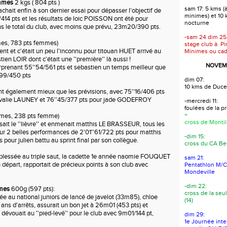
ommes
2 kgs ( 804 pts )
sam 17: 5 kms (à
hait enfin à son dernier essai pour dépasser l'objectif de
minimes) et 10
4 pts et les résultats de loic POISSON ont été pour
nocturne
dans le total du club, avec moins que prévu, 23m20/390 pts.
-sam 24 dim 25
mes, 783 pts femmes)
stage club à Pi
nt et c'était un peu l'inconnu pour titouan HUET arrivé au
Minimes ou cad
tien LOIR dont c'était une ''première'' là aussi !
NOVEMB
surprenant 55''54/561 pts et sebastien un temps meilleur que
'99/450 pts
dim 07:
10 kms de Duce
nt également mieux que les prévisions, avec 75''16/406 pts
ovalie LAUNEY et 76''45/377 pts pour jade GODEFROY
-mercredi 11:
foulées de la 
+
mmes, 238 pts femme)
cross de Montil
ait le ''lièvre'' et enmenait matthis LE BRASSEUR, tous les
ur 2 belles performances de 2'01''61/722 pts pour matthis
-dim 15:
s pour julien battu au sprint final par son collègue.
cross du CA Bes
essée au triple saut, la cadette 1e année naomie FOUQUET
sam 21:
 départ, rapportait de précieux points à son club avec
Pentathlon M/C/
Mondeville
-dim 22:
mmes
600g (597 pts):
cross de la seul
ée au national juniors de lancé de javelot (33m85), chloe
(14)
s d'arrêts, assurait un bon jet à 26m01 (453 pts) et
vouait au ''pied-levé'' pour le club avec 9m01/144 pt,
dim 29:
1e Journée int