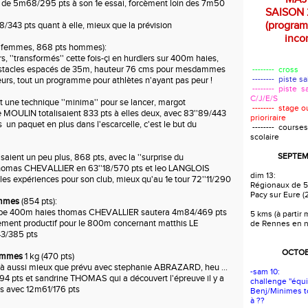
r de 5m68/295 pts à son 1e essai, forcèment loin des 7m50
SAISON 
(progra
8/343 pts quant à elle, mieux que la prévision
incom
s femmes, 868 pts hommes):
, ''transformés'' cette fois-çi en hurdlers sur 400m haies,
bstacles espacés de 35m, hauteur 76 cms pour mesdammes
-------- cross
-------- piste s
urs, tout un programme pour athlètes n'ayant pas peur !
-------- piste s
C/J/E/S
faut une technique ''minima'' pour se lancer, margot
-------- stage 
OULIN totalisaient 833 pts à elles deux, avec 83''89/443
prioriraire
 un paquet en plus dans l'escarcelle, c'est le but du
-------- courses
scolaire
SEPTEM
lisaient un peu plus, 868 pts, avec la ''surprise du
thomas CHEVALLIER en 63''18/570 pts et leo LANGLOIS
dim 13:
 les expériences pour son club, mieux qu'au 1e tour 72''11/290
Régionaux de 5
Pacy sur Eure (
ommes
(854 pts):
erbe 400m haies thomas CHEVALLIER sautera 4m84/469 pts
5 kms (à partir
ement productif pour le 800m concernant matthis LE
de Rennes en 
3/385 pts
OCTOB
femmes
1 kg (470 pts)
 là aussi mieux que prévu avec stephanie ABRAZARD, heu ...
-sam 10:
ts et sandrine THOMAS qui a découvert l'épreuve il y a
challenge ''équi
s avec 12m61/176 pts
Benj/Minimes t
à ??