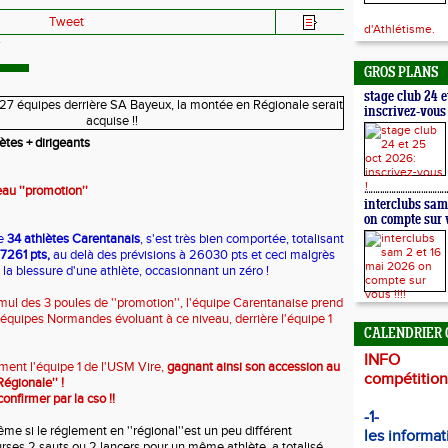
Tweet
d'Athlétisme.
GROS PLANS
stage club 24 e
inscrivez-vous 
ètes + dirigeants
eau ''promotion''
interclubs sam
on compte sur v
de
34 athlètes Carentanais
, s'est très bien comportée, totalisant
7261 pts,
au delà des prévisions à 26030 pts et ceci malgrès
la blessure d'une athlète, occasionnant un zéro !
umul des 3 poules de ''promotion'', l'équipe Carentanaise prend
7 équipes Normandes évoluant à ce niveau, derrière l'équipe 1
CALENDRIER 
INFO
nt l'équipe 1 de l'USM Vire,
gagnant ainsi son accession au
compétitions
Régionale'' !
onfirmer par la cso !!
-1-
me si le réglement en ''régional''est un peu différent
les informat
urses 2 sauts ou 2 lancers pour un même athlète, a totalisé