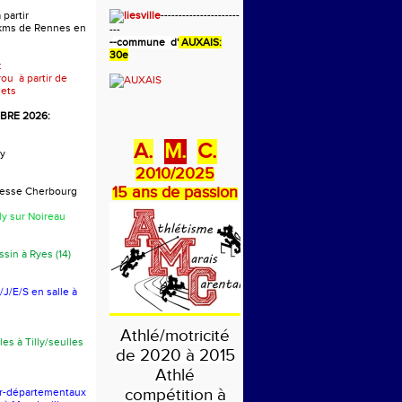
 partir
----------------------
 kms de Rennes en
---
-
-commune d'
AUXAIS:
30e
:
rou à partir de
ets
RE 2026:
A.
M.
C.
y
2010/2025
15 ans de passion
presse Cherbourg
ly sur Noireau
sin à Ryes (14)
J/E/S en salle à
Athlé/motricité
les à Tilly/seulles
de 2020 à 2015
Athlé
compétition à
er-départementaux