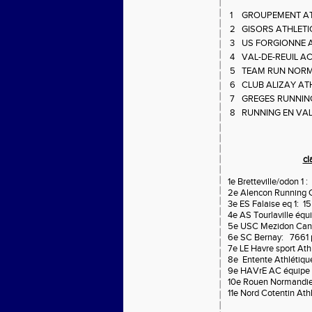
1
GROUPEMENT AT
2
GISORS ATHLETI
3
US FORGIONNE 
4
VAL-DE-REUIL A
5
TEAM RUN NORM
6
CLUB ALIZAY AT
7
GREGES RUNNIN
8
RUNNING EN VAL
cl
1e Bretteville/odon 
2e Alencon Running C
3e ES Falaise eq 1: 1
4e AS Tourlaville équ
5e USC Mezidon Cano
6e SC Bernay: 7661 
7e LE Havre sport Ath
8e Entente Athlétique
9e HAVrE AC équipe 
10e Rouen Normandie 
11e Nord Cotentin Ath