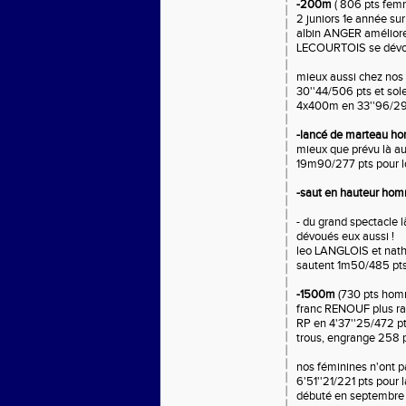
-200m
( 806 pts fem
2 juniors 1e année sur
albin ANGER améliore
LECOURTOIS se dévoue
mieux aussi chez nos
30''44/506 pts et sol
4x400m en 33''96/29
-lancé de marteau 
mieux que prévu là a
19m90/277 pts pour 
-saut en hauteur ho
- du grand spectacle l
dévoués eux aussi !
leo LANGLOIS et natha
sautent 1m50/485 pt
-1500m
(730 pts hom
franc RENOUF plus rai
RP en 4'37''25/472 p
trous, engrange 258 
nos féminines n'ont 
6'51''21/221 pts pour
débuté en septembre e