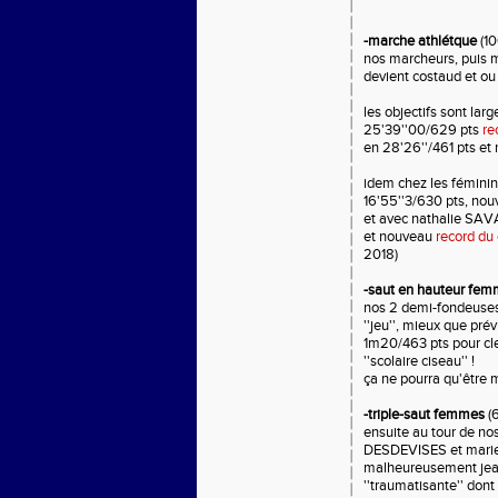
-marche athlétque
(1
nos marcheurs, puis m
devient costaud et ou
les objectifs sont l
25'39''00/629 pts
re
en 28'26''/461 pts e
idem chez les fémini
16'55''3/630 pts, no
et avec nathalie SAVA
et nouveau
record du
2018)
-saut en hauteur fe
nos 2 demi-fondeuses
''jeu'', mieux que pr
1m20/463 pts pour cl
''scolaire ciseau'' !
ça ne pourra qu'être m
-triple-saut femmes
(6
ensuite au tour de no
DESDEVISES et marie
malheureusement jeann
''traumatisante'' dont