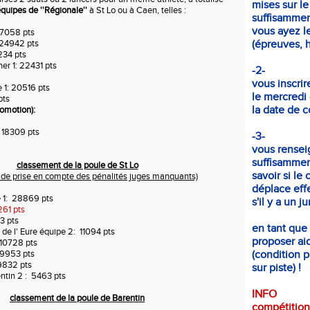
mises sur le
quipes de ''Régionale''
à St Lo ou à Caen, telles :
suffisammen
vous ayez le
7058 pts
 24942 pts
(épreuves, ho
234 pts
er 1: 22431 pts
-2-
vous inscrir
1: 20516 pts
le mercredi
pts
la date de c
omotion):
: 18309 pts
-3-
vous rensei
suffisammen
classement de la poule de St Lo
savoir si le 
e de prise en compte des pénalités juges manquants)
déplace eff
 1: 28869 pts
s'il y a un j
61 pts
3 pts
en tant que
 de l' Eure équipe 2: 11094 pts
proposer aid
 10728 pts
9953 pts
(condition p
9832 pts
sur piste) !
ntin 2 : 5463 pts
INFO
classement de la poule de Barentin
compétition