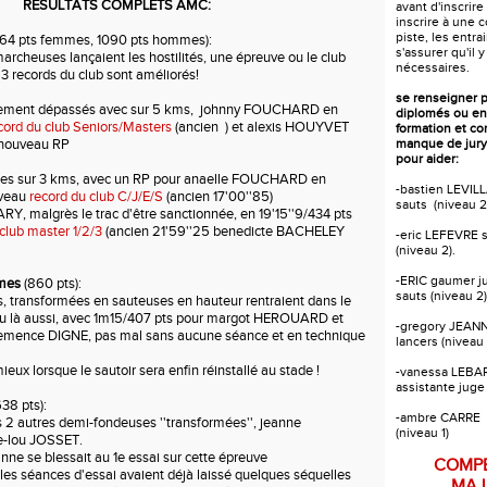
RESULTATS COMPLETS AMC:
avant d'inscrire
inscrire à une 
piste, les entr
064 pts femmes, 1090 pts hommes):
s'assurer qu'il y
archeuses lançaient les hostilités, une épreuve ou le club
nécessaires.
 3 records du club sont améliorés!
se renseigner 
argement dépassés avec sur 5 kms, johnny FOUCHARD en
diplomés ou en
cord du club Seniors/Masters
(ancien ) et alexis HOUYVET
formation et c
t nouveau RP
manque de jury
pour aider:
nes sur 3 kms, avec un RP pour anaelle FOUCHARD en
-bastien LEVILL
uveau
record du club C/J/E/S
(ancien 17'00''85)
sauts (niveau 2
RY, malgrès le trac d'être sanctionnée, en 19'15''9/434 pts
 club master 1/2/3
(ancien 21'59''25 benedicte BACHELEY
-eric LEFEVRE s
(niveau 2).
-ERIC gaumer j
mmes
(860 pts):
sauts (niveau 2)
, transformées en sauteuses en hauteur rentraient dans le
évu là aussi, avec 1m15/407 pts pour margot HEROUARD et
-gregory JEANN
emence DIGNE, pas mal sans aucune séance et en technique
lancers (niveau 
ieux lorsque le sautoir sera enfin réinstallé au stade !
-vanessa LEB
assistante juge
38 pts):
-ambre CARRE a
s 2 autres demi-fondeuses ''transformées'', jeanne
(niveau 1)
-lou JOSSET.
e se blessait au 1e essai sur cette épreuve
COMPE
 les séances d'essai avaient déjà laissé quelques séquelles
MAJ