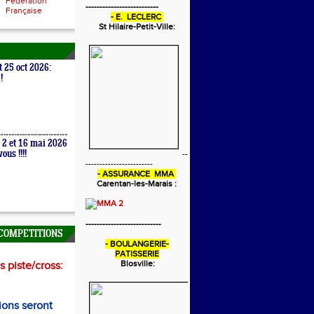
Fédération
--------------------------
Française
- E. LECLERC
St Hilaire-Petit-Ville:
t 25 oct 2026:
!
 2 et 16 mai 2026
ous !!!!
--
------------------------
- ASSURANCE MMA
Carentan-les-Marais :
---------------------------
COMPETITIONS
- BOULANGERIE-
PATISSERIE
Blosville:
 piste/cross:
ions seront