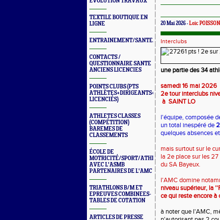
ÉVOLUTION TRAVAUX
TEXTILE BOUTIQUE EN
LIGNE
20 Mai 2026 -
Loic POISSON
ENTRAINEMENT/SANTE/JURYS/FORMATIONS
Interclubs
CONTACTS /
QUESTIONNAIRE SANTE
une partie des 34 athl
ANCIENS LICENCIES
samedi 16 mai 2026
POINTS CLUBS (PTS
ATHLÈTES+DIRIGEANTS+BONUS
2e tour interclubs niv
LICENCIÉS)
à SAINT LO
ATHLETES CLASSES
l'équipe, composée 
(COMPÉTITION)
un total inespéré de
2
BAREMES DE
quelques absences et 
CLASSEMENTS
mais surtout sur le c
ÉCOLE DE
la 2e place sur les 2
MOTRICITÉ/SPORT/ATHLÉ
du SA Bayeux.
AVEC L'ASMB
PARTENAIRES DE L'AMC
l'AMC domine notamme
niveau supérieur, la ''
TRIATHLONS B/M ET
EPREUVES COMBINEES-
ce qui reste encore à c
TABLES DE COTATION
à noter que l'AMC, mê
ARTICLES DE PRESSE
n'autorisant pas 2 co