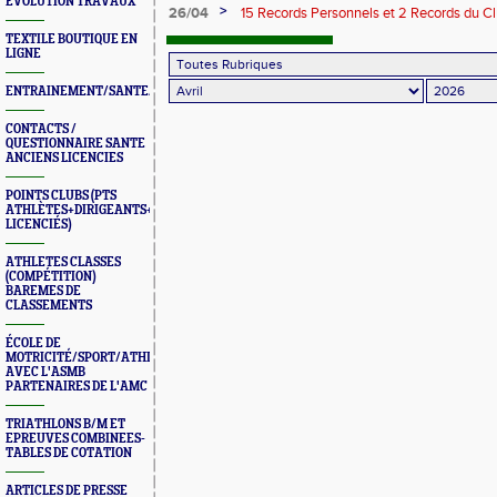
ÉVOLUTION TRAVAUX
>
26/04
15 Records Personnels et 2 Records du Cl
Route
TEXTILE BOUTIQUE EN
LIGNE
ENTRAINEMENT/SANTE/JURYS/FORMATIONS
CONTACTS /
QUESTIONNAIRE SANTE
ANCIENS LICENCIES
POINTS CLUBS (PTS
ATHLÈTES+DIRIGEANTS+BONUS
LICENCIÉS)
ATHLETES CLASSES
(COMPÉTITION)
BAREMES DE
CLASSEMENTS
ÉCOLE DE
MOTRICITÉ/SPORT/ATHLÉ
AVEC L'ASMB
PARTENAIRES DE L'AMC
TRIATHLONS B/M ET
EPREUVES COMBINEES-
TABLES DE COTATION
ARTICLES DE PRESSE