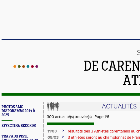
DE CAREN
AT
ACTUALITÉS
PHOTOS AMC -
DIAPORAMAS 2014 À
2025
300 actualité(s) trouvée(s) | Page 1/6
EFFECTIFS/RECORDS
>
11/03
résultats des 3 Athlétes carentanais au 
cross
TRAVAUX PISTE
>
05/03
3 athlètes seront au championnat de Fra