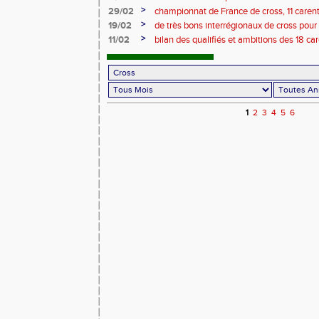
eloise !
>
29/02
championnat de France de cross, 11 carenta
qualifiés: infos et organisation
>
19/02
de très bons interrégionaux de cross pour l
avec 9 qualifiés au National !! et le podium
>
11/02
bilan des qualifiés et ambitions des 18 ca
interrégionaux de cross
1
2
3
4
5
6