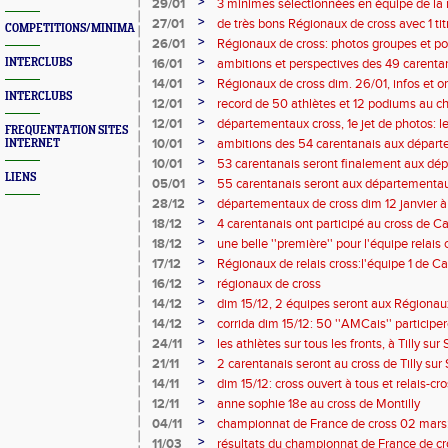
record ! : infos et organisation
>
29/01
3 minimes sélectionnées en équipe de la
Rétrospective des sélections depuis 2016 
>
27/01
de très bons Régionaux de cross avec 1 ti
COMPETITIONS/MINIMAS/MEETINGS/ENGAGES
qualifiées aux interrégionaux !!
>
26/01
Régionaux de cross: photos groupes et p
>
INTERCLUBS
16/01
ambitions et perspectives des 49 carent
cross
>
14/01
Régionaux de cross dim. 26/01, infos et o
INTERCLUBS
''explosé'' de 49 carentanais au départ !
>
12/01
record de 50 athlètes et 12 podiums au 
le cross se porte très bien à Carentan !
>
12/01
départementaux cross, 1e jet de photos: l
FREQUENTATION SITES
>
10/01
ambitions des 54 carentanais aux départ
INTERNET
>
10/01
53 carentanais seront finalement aux dé
LIENS
12 janvier: infos et organisation
>
05/01
55 carentanais seront aux départementaux
infos et organisation
>
28/12
départementaux de cross dim 12 janvier 
carentanais au départ !: infos et organisat
>
18/12
4 carentanais ont participé au cross de C
>
18/12
une belle ''première'' pour l'équipe relais 
Caen
>
17/12
Régionaux de relais cross:l'équipe 1 de Ca
National pour la 2e saison consécutive !
>
16/12
régionaux de cross
>
14/12
dim 15/12, 2 équipes seront aux Régionaux
individuels au cross de Caen
>
14/12
corrida dim 15/12: 50 ''AMCais'' participero
>
24/11
les athlètes sur tous les fronts, à Tilly su
St Berthevin (53)
>
21/11
2 carentanais seront au cross de Tilly sur
modifiées
>
14/11
dim 15/12: cross ouvert à tous et relais-c
l'AMC
>
12/11
anne sophie 18e au cross de Montilly
>
04/11
championnat de France de cross 02 mars: 
logés !!
>
11/03
résultats du championnat de France de cro