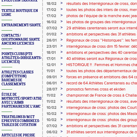
ÉVOLUTION TRAVAUX
Carhaix
>
18/02
résultats des Interrégionaux de cross, don
>
17/02
toutes les photos des inters de cross, merç
TEXTILE BOUTIQUE EN
LIGNE
>
17/02
photos de l'équipe de la manche avec je
>
16/02
les photos de groupes des interrégionaux
ENTRAINEMENT/SANTE/JURYS/FORMATIONS
>
07/02
29 athlètes carentanais seront aux interr
15/02: infos
>
01/02
ambitions et perspectives des 31 athlètes
CONTACTS /
cross
>
QUESTIONNAIRE SANTE
26/01
Régionaux de cross ''Historiques'': les f
ANCIENS LICENCIES
>
23/01
interrégionaux de cross dim 15 fevrier: déb
>
18/01
ambitions et perspectives des 40 carent
POINTS CLUBS (PTS
cross
>
ATHLÈTES+DIRIGEANTS+BONUS
17/01
40 athlètes seront aux Régionaux de cross
LICENCIÉS)
organisation
>
12/01
HISTORIQUE !! : Femmes et Hommes cha
cross ''élite'' ! résultats complets
>
11/01
toutes les photos des départementaux de
ATHLETES CLASSES
>
(COMPÉTITION)
09/01
forces en présence et ambitions des 64 c
BAREMES DE
départementaux de cross
>
06/01
record de 64 Athlétes Carentanais au c
CLASSEMENTS
de cross ! : convocation et infos !!
>
28/07
pronostics femmes cross et ekiden
>
ÉCOLE DE
11/02
championnat de France de cross à Challans
MOTRICITÉ/SPORT/ATHLÉ
organisation
>
11/02
résultats des interrégionaux de cross, ave
AVEC L'ASMB
PARTENAIRES DE L'AMC
>
10/02
interregionaux de cross: photos des Court
Hommes
>
10/02
interregionaux de cross: photos des Mas
TRIATHLONS B/M ET
Juniors F Court Femmes
>
10/02
interrégionaux de cross: photos des grou
EPREUVES COMBINEES-
TABLES DE COTATION
>
07/02
ambitions et perspectives des 31 carentan
de cross
>
06/02
31 athlètes seront aux interrégionaux de
ARTICLES DE PRESSE